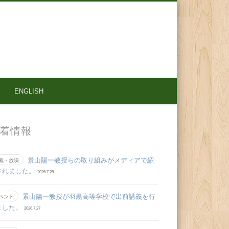
ENGLISH
着情報
景山陽一教授らの取り組みがメディアで紹
載・放映
されました。
2026.7.28
景山陽一教授が羽黒高等学校で出前講義を行
ベント
ました。
2026.7.27