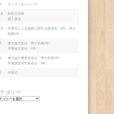
月
オープンキャンパス
0月
秋田大学祭
個人面談
2月
卒業生による進路に関する講演会
〔3年・博士
前期1年〕
月
修士論文提出〔博士前期2年〕
卒業論文提出〔4年〕
月
修士論文審査発表会〔博士前期2年〕
卒業課題研究発表会〔4年〕
月
卒業式
テゴリー