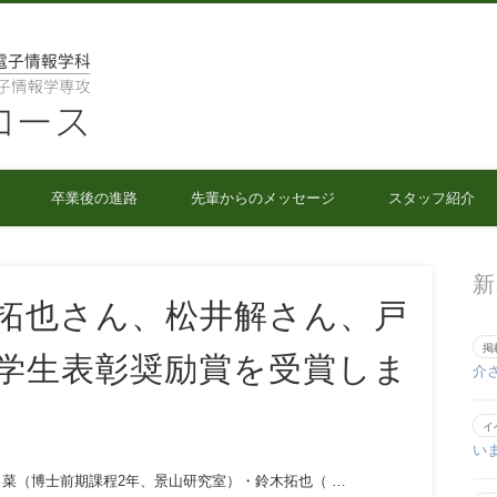
人間情報工学コース
卒業後の進路
先輩からのメッセージ
スタッフ紹介
新
拓也さん、松井解さん、戸
掲
学生表彰奨励賞を受賞しま
介
イ
い
川日菜（博士前期課程2年、景山研究室）・鈴木拓也（ …