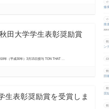
イ
修
イ
推
2026.5
秋田大学学生表彰奨励賞
受
ン
（平成30年）3月15日授与 TON THAT …
広
受
田
受
奨
学生表彰奨励賞を受賞しま
受