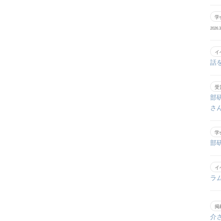
学
2026.3
イ
話
受
部
さ
学
部
イ
ラ
掲
介