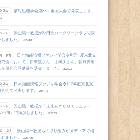
情報処理学会第88回全国大会で発表します。
会発表
.6
景山陽一教授が秋田北ロータリークラブで講
ベント
をしました。
2026.3.3
日本知能情報ファジィ学会令和7年度東北支
賞・表彰
研究会において、伊東塁さん、辻󠄀楓汰さん、菅野倖聖
んが研究会奨励賞を受賞しました。
2026.3.1
日本知能情報ファジィ学会令和7年度東北支
会発表
研究会で発表します。
2026.3.1
景山陽一教授が「未来あきたＤＸミニフォー
ベント
ム2026」で講演しました。
2026.2.9
景山陽一教授らの取り組みがメディアで紹
載・放映
されました。
2026.7.28