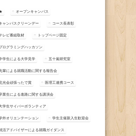
★
オープンキャンパス
キャンパスクリーンデー
コース長表彰
テレビ番組取材
トップページ固定
プログラミングハッカソン
中学生による大学見学
五十嵐研究室
先輩による就職活動に関する報告会
北光会頑張ったで賞
医理工連携コース
卒業生による進路に関する講演会
大学生サイバーボランティア
学外オリエンテーション
学生主催新入生歓迎会
就活アドバイザーによる就職ガイダンス