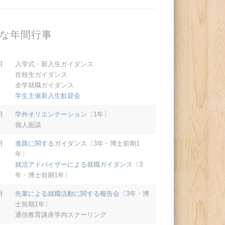
な年間行事
月
入学式・新入生ガイダンス
在校生ガイダンス
全学就職ガイダンス
学生主催新入生歓迎会
月
学外オリエンテーション
〔1年〕
個人面談
月
進路に関するガイダンス
〔3年・博士前期1
年〕
就活アドバイザーによる就職ガイダンス
〔3
年・博士前期1年〕
月
先輩による就職活動に関する報告会
〔3年・博
士前期1年〕
通信教育講座学内スクーリング