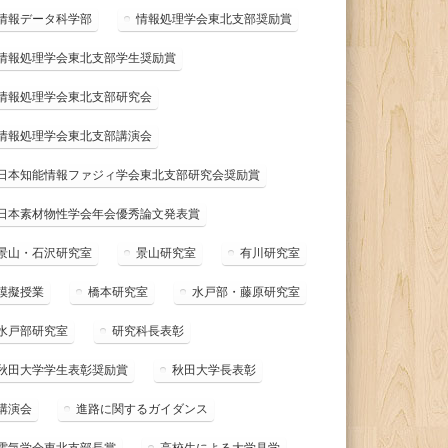
情報データ科学部
情報処理学会東北支部奨励賞
情報処理学会東北支部学生奨励賞
情報処理学会東北支部研究会
情報処理学会東北支部講演会
日本知能情報ファジィ学会東北支部研究会奨励賞
日本素材物性学会年会優秀論文発表賞
景山・石沢研究室
景山研究室
有川研究室
模擬授業
橋本研究室
水戸部・藤原研究室
水戸部研究室
研究科長表彰
秋田大学学生表彰奨励賞
秋田大学長表彰
講演会
進路に関するガイダンス
電気学会東北支部長賞
高校生による大学見学