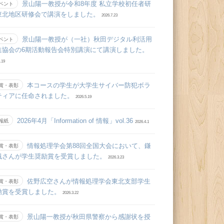
景山陽一教授が令和8年度 私立学校初任者研
ベント
東北地区研修会で講演をしました。
2026.7.23
景山陽一教授が（一社）秋田デジタル利活用
ベント
進協会の6期活動報告会特別講演にて講演しました。
.19
本コースの学生が大学生サイバー防犯ボラ
賞・表彰
ティアに任命されました。
2026.5.19
2026年4月「Information of 情報」vol.36
報紙
2026.4.1
情報処理学会第88回全国大会において、鎌
賞・表彰
颯さんが学生奨励賞を受賞しました。
2026.3.23
佐野広空さんが情報処理学会東北支部学生
賞・表彰
励賞を受賞しました。
2026.3.22
景山陽一教授が秋田県警察から感謝状を授
賞・表彰