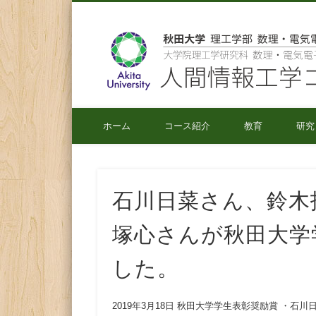
秋田大学 理工学部 数理・電気電子情報学科
ホーム
コース紹介
教育
研究
石川日菜さん、鈴木
塚心さんが秋田大学
した。
2019年3月18日 秋田大学学生表彰奨励賞 ・石