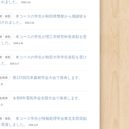
されました。
2026.3.18
本コースの学生が秋田県警察から感謝状を
賞・表彰
与されました。
2026.3.18
本コースの学生が理工学研究科長表彰を受
賞・表彰
ました。
2026.3.18
本コースの学生が秋田大学学生表彰を受け
賞・表彰
した。
2026.3.17
第137回日本森林学会大会で発表します。
会発表
.16
令和8年電気学会全国大会で発表します。
会発表
.12
本コース学生が情報処理学会東北支部奨励
賞・表彰
を受賞しました。
2026.3.10