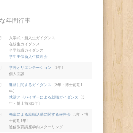
な年間行事
月
入学式・新入生ガイダンス
在校生ガイダンス
全学就職ガイダンス
学生主催新入生歓迎会
月
学外オリエンテーション
〔1年〕
個人面談
月
進路に関するガイダンス
〔3年・博士前期1
年〕
就活アドバイザーによる就職ガイダンス
〔3
年・博士前期1年〕
月
先輩による就職活動に関する報告会
〔3年・博
士前期1年〕
通信教育講座学内スクーリング