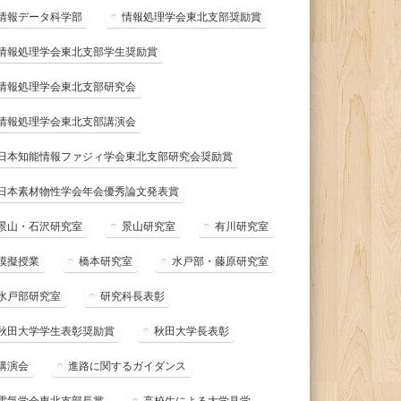
情報データ科学部
情報処理学会東北支部奨励賞
情報処理学会東北支部学生奨励賞
情報処理学会東北支部研究会
情報処理学会東北支部講演会
日本知能情報ファジィ学会東北支部研究会奨励賞
日本素材物性学会年会優秀論文発表賞
景山・石沢研究室
景山研究室
有川研究室
模擬授業
橋本研究室
水戸部・藤原研究室
水戸部研究室
研究科長表彰
秋田大学学生表彰奨励賞
秋田大学長表彰
講演会
進路に関するガイダンス
電気学会東北支部長賞
高校生による大学見学