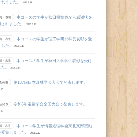
されました。
2026.3.18
本コースの学生が秋田県警察から感謝状を
賞・表彰
与されました。
2026.3.18
本コースの学生が理工学研究科長表彰を受
賞・表彰
ました。
2026.3.18
本コースの学生が秋田大学学生表彰を受け
賞・表彰
した。
2026.3.17
第137回日本森林学会大会で発表します。
会発表
.16
令和8年電気学会全国大会で発表します。
会発表
.12
本コース学生が情報処理学会東北支部奨励
賞・表彰
を受賞しました。
2026.3.10