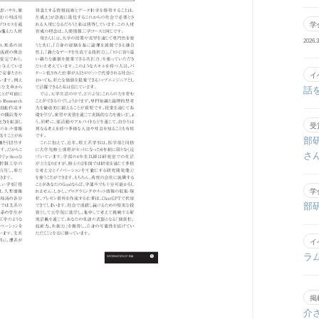
学
2026.3
イ
話
受
部
さ
学
部
イ
ラ
掲
介