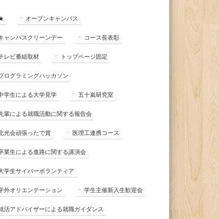
★
オープンキャンパス
キャンパスクリーンデー
コース長表彰
テレビ番組取材
トップページ固定
プログラミングハッカソン
中学生による大学見学
五十嵐研究室
先輩による就職活動に関する報告会
北光会頑張ったで賞
医理工連携コース
卒業生による進路に関する講演会
大学生サイバーボランティア
学外オリエンテーション
学生主催新入生歓迎会
就活アドバイザーによる就職ガイダンス