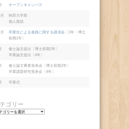
月
オープンキャンパス
0月
秋田大学祭
個人面談
2月
卒業生による進路に関する講演会
〔3年・博士
前期1年〕
月
修士論文提出〔博士前期2年〕
卒業論文提出〔4年〕
月
修士論文審査発表会〔博士前期2年〕
卒業課題研究発表会〔4年〕
月
卒業式
テゴリー