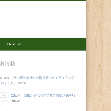
ENGLISH
着情報
景山陽一教授らの取り組みがメディアで紹
載・放映
されました。
2026.7.28
景山陽一教授が羽黒高等学校で出前講義を行
ベント
ました。
2026.7.27