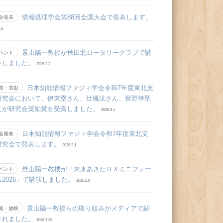
情報処理学会第88回全国大会で発表します。
会発表
.6
景山陽一教授が秋田北ロータリークラブで講
ベント
をしました。
2026.3.3
日本知能情報ファジィ学会令和7年度東北支
賞・表彰
研究会において、伊東塁さん、辻󠄀楓汰さん、菅野倖聖
んが研究会奨励賞を受賞しました。
2026.3.1
日本知能情報ファジィ学会令和7年度東北支
会発表
研究会で発表します。
2026.3.1
景山陽一教授が「未来あきたＤＸミニフォー
ベント
ム2026」で講演しました。
2026.2.9
景山陽一教授らの取り組みがメディアで紹
載・放映
されました。
2026.7.28