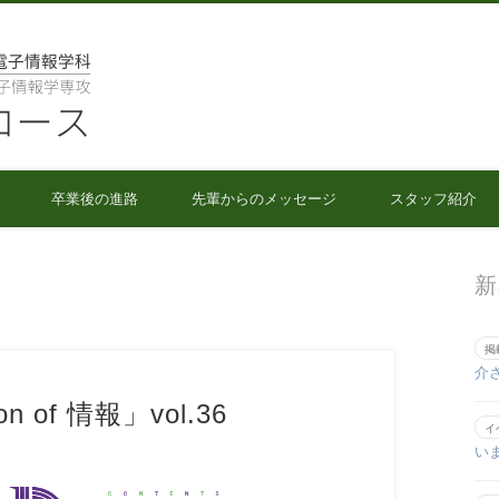
人間情報工学コース
卒業後の進路
先輩からのメッセージ
スタッフ紹介
新
掲
介
on of 情報」vol.36
イ
い