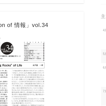
主
on of 情報」vol.34
4
5
6
7