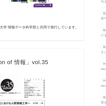
与
受
授
.36は、秋田大学 情報データ科学部と共同で発行しています。
受
け
受
ま
on of 情報」vol.35
学
2026.3
学
2026.3
受
賞