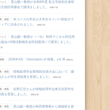
景山陽一教授が令和8年度 私立学校初任者研
ベント
東北地区研修会で講演をしました。
2026.7.23
本コースの学生が大学生サイバー防犯ボラ
賞・表彰
ティアに任命されました。
2026.5.19
景山陽一教授が（一社）秋田デジタル利活用
ベント
進協会の6期活動報告会特別講演にて講演しました。
.19
2026年4月「Information of 情報」vol.36
報紙
2026.4.1
情報処理学会第88回全国大会において、鎌
賞・表彰
颯さんが学生奨励賞を受賞しました。
2026.3.23
佐野広空さんが情報処理学会東北支部学生
賞・表彰
励賞を受賞しました。
2026.3.22
景山陽一教授が秋田県警察から感謝状を授
賞・表彰