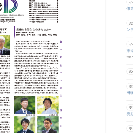
イ
修
受
ン
イ
推
2026.5
広
受
田
受
奨
受