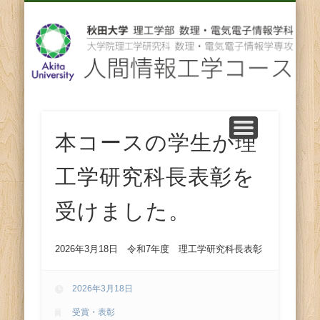
先輩からのメッセージ
卒業後の進路
スタッフ紹介
コース紹介
ENGLISH
ホーム
教育
研究
人
間
情
報
本コースの学生が理
工学研究科長表彰を
工
受けました。
学
コ
2026年3月18日 令和7年度 理工学研究科長表彰
ー
2026年3月18日
受賞・表彰