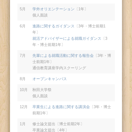
5月
学外オリエンテーション
〔1年〕
個人面談
6月
進路に関するガイダンス
〔3年・博士前期1
年〕
就活アドバイザーによる就職ガイダンス
〔3
年・博士前期1年〕
7月
先輩による就職活動に関する報告会
〔3年・博
士前期1年〕
通信教育講座学内スクーリング
8月
オープンキャンパス
10月
秋田大学祭
個人面談
12月
卒業生による進路に関する講演会
〔3年・博士
前期1年〕
1月
修士論文提出〔博士前期2年〕
卒業論文提出〔4年〕