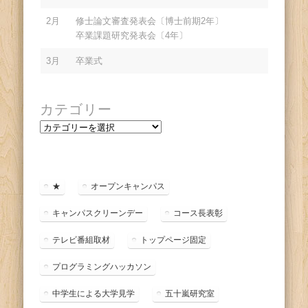
2月
修士論文審査発表会〔博士前期2年〕
卒業課題研究発表会〔4年〕
3月
卒業式
カテゴリー
カ
テ
ゴ
リ
ー
★
オープンキャンパス
キャンパスクリーンデー
コース長表彰
テレビ番組取材
トップページ固定
プログラミングハッカソン
中学生による大学見学
五十嵐研究室