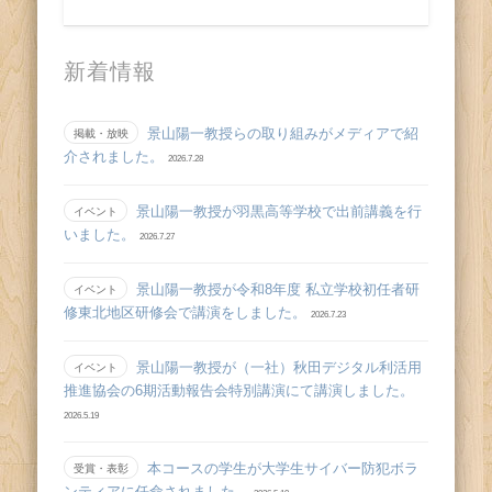
新着情報
景山陽一教授らの取り組みがメディアで紹
掲載・放映
介されました。
2026.7.28
景山陽一教授が羽黒高等学校で出前講義を行
イベント
いました。
2026.7.27
景山陽一教授が令和8年度 私立学校初任者研
イベント
修東北地区研修会で講演をしました。
2026.7.23
景山陽一教授が（一社）秋田デジタル利活用
イベント
推進協会の6期活動報告会特別講演にて講演しました。
2026.5.19
本コースの学生が大学生サイバー防犯ボラ
受賞・表彰
ンティアに任命されました。