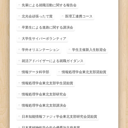
先輩による就職活動に関する報告会
北光会頑張ったで賞
医理工連携コース
卒業生による進路に関する講演会
大学生サイバーボランティア
学外オリエンテーション
学生主催新入生歓迎会
就活アドバイザーによる就職ガイダンス
情報データ科学部
情報処理学会東北支部奨励賞
情報処理学会東北支部学生奨励賞
情報処理学会東北支部研究会
情報処理学会東北支部講演会
日本知能情報ファジィ学会東北支部研究会奨励賞
日本素材物性学会年会優秀論文発表賞