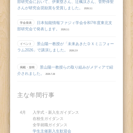
部研究会において、伊東塁さん、辻󠄀楓汰さん、菅野倖聖
さんが研究会奨励賞を受賞しました。
2026.3.1
日本知能情報ファジィ学会令和7年度東北支
学会発表
部研究会で発表します。
2026.3.1
景山陽一教授が「未来あきたＤＸミニフォー
イベント
ラム2026」で講演しました。
2026.2.9
景山陽一教授らの取り組みがメディアで紹
掲載・放映
介されました。
2026.7.28
主な年間行事
4月
入学式・新入生ガイダンス
在校生ガイダンス
全学就職ガイダンス
学生主催新入生歓迎会