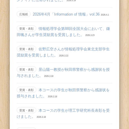
2026.5.19
2026年4月「Information of 情報」vol.36
広報紙
2026.4.1
情報処理学会第88回全国大会において、鎌
受賞・表彰
田颯さんが学生奨励賞を受賞しました。
2026.3.23
佐野広空さんが情報処理学会東北支部学生
受賞・表彰
奨励賞を受賞しました。
2026.3.22
景山陽一教授が秋田県警察から感謝状を授
受賞・表彰
与されました。
2026.3.18
本コースの学生が秋田県警察から感謝状を
受賞・表彰
授与されました。
2026.3.18
本コースの学生が理工学研究科長表彰を受
受賞・表彰
けました。
2026.3.18