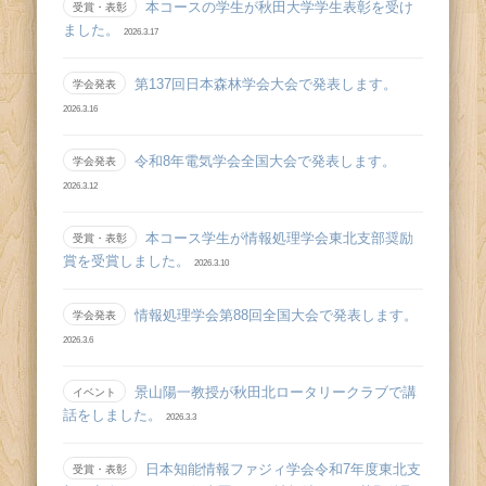
本コースの学生が秋田大学学生表彰を受け
受賞・表彰
ました。
2026.3.17
第137回日本森林学会大会で発表します。
学会発表
2026.3.16
令和8年電気学会全国大会で発表します。
学会発表
2026.3.12
本コース学生が情報処理学会東北支部奨励
受賞・表彰
賞を受賞しました。
2026.3.10
情報処理学会第88回全国大会で発表します。
学会発表
2026.3.6
景山陽一教授が秋田北ロータリークラブで講
イベント
話をしました。
2026.3.3
日本知能情報ファジィ学会令和7年度東北支
受賞・表彰