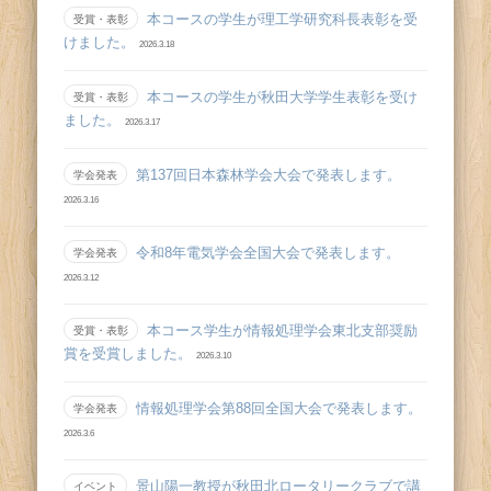
本コースの学生が理工学研究科長表彰を受
受賞・表彰
けました。
2026.3.18
本コースの学生が秋田大学学生表彰を受け
受賞・表彰
ました。
2026.3.17
第137回日本森林学会大会で発表します。
学会発表
2026.3.16
令和8年電気学会全国大会で発表します。
学会発表
2026.3.12
本コース学生が情報処理学会東北支部奨励
受賞・表彰
賞を受賞しました。
2026.3.10
情報処理学会第88回全国大会で発表します。
学会発表
2026.3.6
景山陽一教授が秋田北ロータリークラブで講
イベント