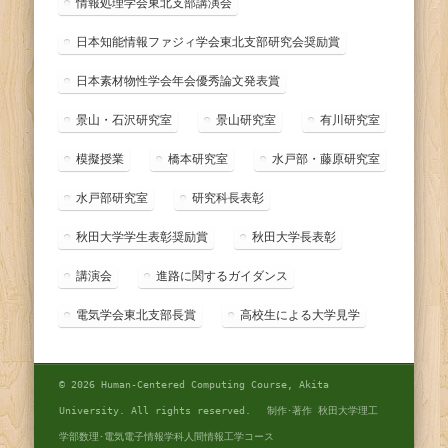
情報処理学会東北支部講演会
日本知能情報ファジィ学会東北支部研究会奨励賞
日本素材物性学会年会優秀論文発表賞
景山・石沢研究室
景山研究室
有川研究室
模擬授業
橋本研究室
水戸部・藤原研究室
水戸部研究室
研究科長表彰
秋田大学学生表彰奨励賞
秋田大学長表彰
講演会
進路に関するガイダンス
電気学会東北支部長賞
高校生による大学見学
© 2026 Human-Centered Computing Course, Akita
University. All rights reserved. 制作･著作 秋田大学理工
学部数理･電気電子情報学科人間情報工学コース