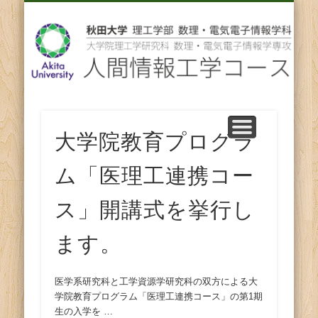
先輩からのメッセージ
卒業後の進路
スタッフ紹介
コース紹介
ENGLISH
ホーム
教育
研究
人
間
情
報
大学院教育プログラ
ム「医理工連携コー
工
ス」開講式を挙行し
学
ます。
コ
ー
医学系研究科と工学資源学研究科の双方による大
学院教育プログラム「医理工連携コース」の第1期
生の入学を …