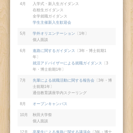
4月
入学式・新入生ガイダンス
在校生ガイダンス
全学就職ガイダンス
学生主催新入生歓迎会
5月
学外オリエンテーション
〔1年〕
個人面談
6月
進路に関するガイダンス
〔3年・博士前期1
年〕
就活アドバイザーによる就職ガイダンス
〔3
年・博士前期1年〕
7月
先輩による就職活動に関する報告会
〔3年・博
士前期1年〕
通信教育講座学内スクーリング
8月
オープンキャンパス
10月
秋田大学祭
個人面談
12月
卒業生による進路に関する講演会
〔3年・博士