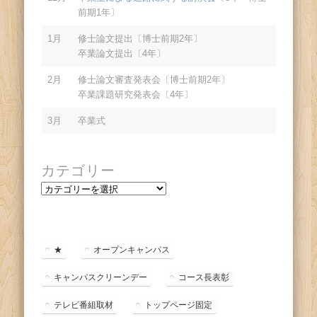
前期1年〕
1月
修士論文提出〔博士前期2年〕
卒業論文提出〔4年〕
2月
修士論文審査発表会〔博士前期2年〕
卒業課題研究発表会〔4年〕
3月
卒業式
カテゴリー
カ
テ
ゴ
リ
ー
★
オープンキャンパス
キャンパスクリーンデー
コース長表彰
テレビ番組取材
トップページ固定