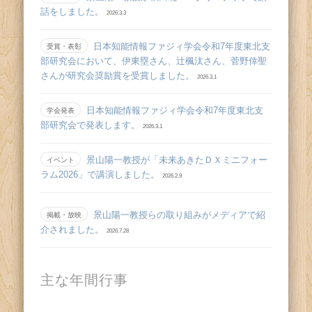
話をしました。
2026.3.3
日本知能情報ファジィ学会令和7年度東北支
受賞・表彰
部研究会において、伊東塁さん、辻󠄀楓汰さん、菅野倖聖
さんが研究会奨励賞を受賞しました。
2026.3.1
日本知能情報ファジィ学会令和7年度東北支
学会発表
部研究会で発表します。
2026.3.1
景山陽一教授が「未来あきたＤＸミニフォー
イベント
ラム2026」で講演しました。
2026.2.9
景山陽一教授らの取り組みがメディアで紹
掲載・放映
介されました。
2026.7.28
主な年間行事