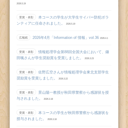
2026.5.19
本コースの学生が大学生サイバー防犯ボラ
受賞・表彰
ンティアに任命されました。
2026.5.19
2026年4月「Information of 情報」vol.36
広報紙
2026.4.1
情報処理学会第88回全国大会において、鎌
受賞・表彰
田颯さんが学生奨励賞を受賞しました。
2026.3.23
佐野広空さんが情報処理学会東北支部学生
受賞・表彰
奨励賞を受賞しました。
2026.3.22
景山陽一教授が秋田県警察から感謝状を授
受賞・表彰
与されました。
2026.3.18
本コースの学生が秋田県警察から感謝状を
受賞・表彰
授与されました。
2026.3.18