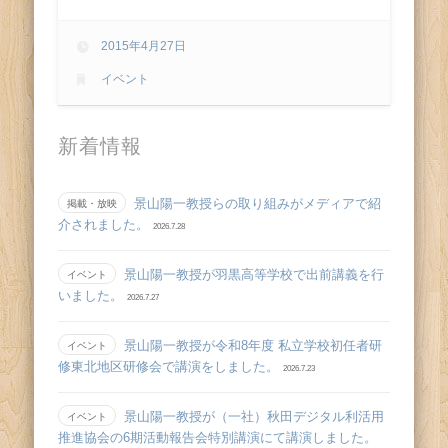
ス
2015年4月27日
イベント
新着情報
景山陽一教授らの取り組みがメディアで紹
掲載・放映
介されました。
2026.7.28
景山陽一教授が羽黒高等学校で出前講義を行
イベント
いました。
2026.7.27
景山陽一教授が令和8年度 私立学校初任者研
イベント
修東北地区研修会で講演をしました。
2026.7.23
景山陽一教授が（一社）秋田デジタル利活用
イベント
推進協会の6期活動報告会特別講演にて講演しました。