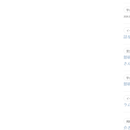
学
2026.3
イ
話
受
部
さ
学
部
イ
ラ
掲
介