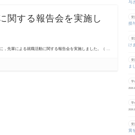
与
に関する報告会を実施し
受
授
受
け
象に，先輩による就職活動に関する報告会を実施しました。（ …
受
ま
学
2026.3
学
2026.3
受
賞