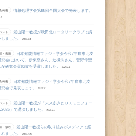
情報処理学会第88回全国大会で発表します。
会発表
.6
景山陽一教授が秋田北ロータリークラブで講
ベント
をしました。
2026.3.3
日本知能情報ファジィ学会令和7年度東北支
賞・表彰
研究会において、伊東塁さん、辻󠄀楓汰さん、菅野倖聖
んが研究会奨励賞を受賞しました。
2026.3.1
日本知能情報ファジィ学会令和7年度東北支
会発表
研究会で発表します。
2026.3.1
景山陽一教授が「未来あきたＤＸミニフォー
ベント
ム2026」で講演しました。
2026.2.9
景山陽一教授らの取り組みがメディアで紹
載・放映
されました。
2026.7.28