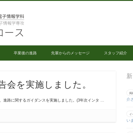
人間情報工学コース
卒業後の進路
先輩からのメッセージ
スタッフ紹介
新
告会を実施しました。
掲
介
、進路に関するガイダンスを実施しました。(3年次インタ …
イ
い