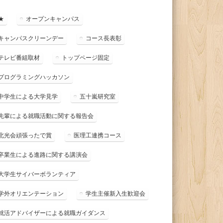
★
オープンキャンパス
キャンパスクリーンデー
コース長表彰
テレビ番組取材
トップページ固定
プログラミングハッカソン
中学生による大学見学
五十嵐研究室
先輩による就職活動に関する報告会
北光会頑張ったで賞
医理工連携コース
卒業生による進路に関する講演会
大学生サイバーボランティア
学外オリエンテーション
学生主催新入生歓迎会
就活アドバイザーによる就職ガイダンス