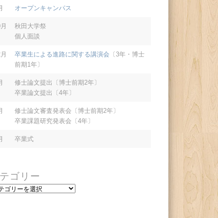
月
オープンキャンパス
0月
秋田大学祭
個人面談
2月
卒業生による進路に関する講演会
〔3年・博士
前期1年〕
月
修士論文提出〔博士前期2年〕
卒業論文提出〔4年〕
月
修士論文審査発表会〔博士前期2年〕
卒業課題研究発表会〔4年〕
月
卒業式
テゴリー