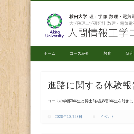
秋田大学 理工学部 数理・電気電子情報学科
ホーム
コース紹介
教育
研究
進路に関する体験報
コースの学部3年生と博士前期課程1年生を対象に
2020年10月23日
イベント