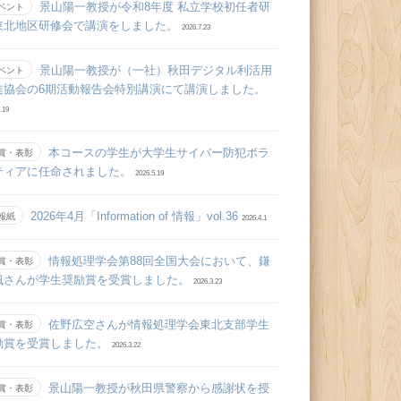
景山陽一教授が令和8年度 私立学校初任者研
ベント
東北地区研修会で講演をしました。
2026.7.23
景山陽一教授が（一社）秋田デジタル利活用
ベント
進協会の6期活動報告会特別講演にて講演しました。
.19
本コースの学生が大学生サイバー防犯ボラ
賞・表彰
ティアに任命されました。
2026.5.19
2026年4月「Information of 情報」vol.36
報紙
2026.4.1
情報処理学会第88回全国大会において、鎌
賞・表彰
颯さんが学生奨励賞を受賞しました。
2026.3.23
佐野広空さんが情報処理学会東北支部学生
賞・表彰
励賞を受賞しました。
2026.3.22
景山陽一教授が秋田県警察から感謝状を授
賞・表彰