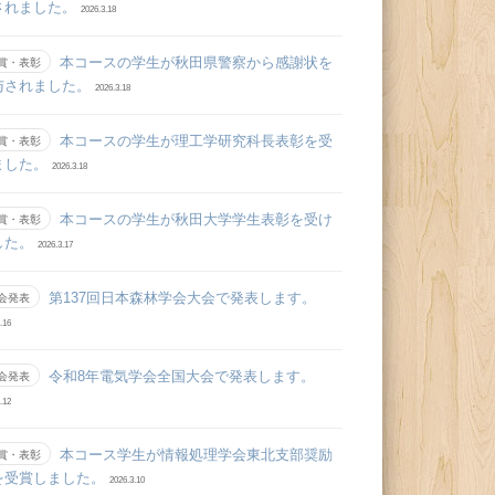
されました。
2026.3.18
本コースの学生が秋田県警察から感謝状を
賞・表彰
与されました。
2026.3.18
本コースの学生が理工学研究科長表彰を受
賞・表彰
ました。
2026.3.18
本コースの学生が秋田大学学生表彰を受け
賞・表彰
した。
2026.3.17
第137回日本森林学会大会で発表します。
会発表
.16
令和8年電気学会全国大会で発表します。
会発表
.12
本コース学生が情報処理学会東北支部奨励
賞・表彰
を受賞しました。
2026.3.10