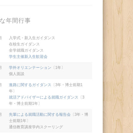
な年間行事
月
入学式・新入生ガイダンス
在校生ガイダンス
全学就職ガイダンス
学生主催新入生歓迎会
月
学外オリエンテーション
〔1年〕
個人面談
月
進路に関するガイダンス
〔3年・博士前期1
年〕
就活アドバイザーによる就職ガイダンス
〔3
年・博士前期1年〕
月
先輩による就職活動に関する報告会
〔3年・博
士前期1年〕
通信教育講座学内スクーリング