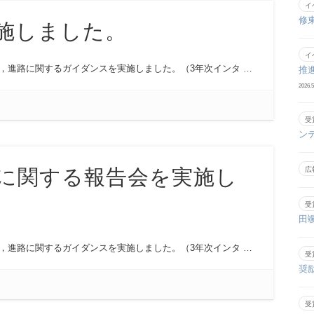
イ
修
施しました。
イ
，進路に関するガイダンスを実施しました。（3年次インタ …
推
2026.5
受
ン
広
に関する報告会を実施し
受
田
，進路に関するガイダンスを実施しました。（3年次インタ …
受
奨
受