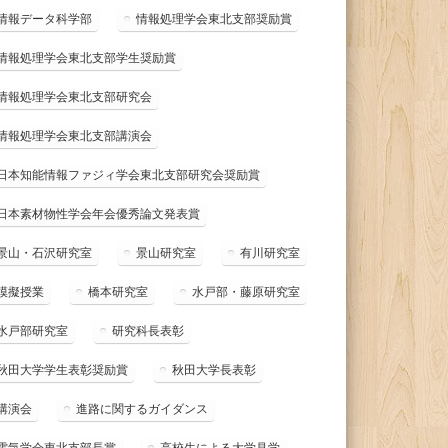
情報データ科学部
情報処理学会東北支部奨励賞
情報処理学会東北支部学生奨励賞
情報処理学会東北支部研究会
情報処理学会東北支部講演会
日本知能情報ファジィ学会東北支部研究会奨励賞
日本素材物性学会年会優秀論文発表賞
景山・石沢研究室
景山研究室
有川研究室
模擬授業
橋本研究室
水戸部・藤原研究室
水戸部研究室
研究科長表彰
秋田大学学生表彰奨励賞
秋田大学長表彰
講演会
進路に関するガイダンス
電気学会東北支部長賞
高校生による大学見学