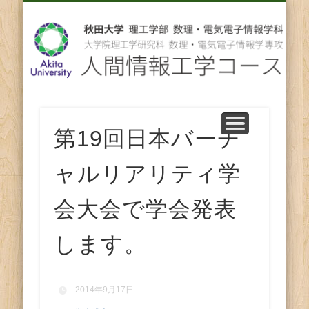
先輩からのメッセージ
卒業後の進路
スタッフ紹介
コース紹介
ENGLISH
ホーム
教育
研究
人
間
情
報
第19回日本バーチ
工
ャルリアリティ学
学
会大会で学会発表
コ
します。
ー
2014年9月17日