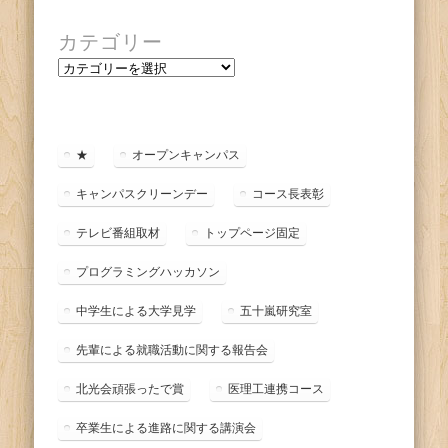
カテゴリー
カ
テ
ゴ
リ
ー
★
オープンキャンパス
キャンパスクリーンデー
コース長表彰
テレビ番組取材
トップページ固定
プログラミングハッカソン
中学生による大学見学
五十嵐研究室
先輩による就職活動に関する報告会
北光会頑張ったで賞
医理工連携コース
卒業生による進路に関する講演会