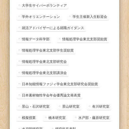
大学生サイバーボランティア
学外オリエンテーション
学生主催新入生歓迎会
就活アドバイザーによる就職ガイダンス
情報データ科学部
情報処理学会東北支部奨励賞
情報処理学会東北支部学生奨励賞
情報処理学会東北支部研究会
情報処理学会東北支部講演会
日本知能情報ファジィ学会東北支部研究会奨励賞
日本素材物性学会年会優秀論文発表賞
景山・石沢研究室
景山研究室
有川研究室
模擬授業
橋本研究室
水戸部・藤原研究室
水戸部研究室
研究科長表彰