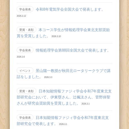
令和8年電気学会全国大会で発表します。
学会発表
2026.3.12
本コース学生が情報処理学会東北支部奨励
受賞・表彰
賞を受賞しました。
2026.3.10
情報処理学会第88回全国大会で発表します。
学会発表
2026.3.6
景山陽一教授が秋田北ロータリークラブで講
イベント
話をしました。
2026.3.3
日本知能情報ファジィ学会令和7年度東北支
受賞・表彰
部研究会において、伊東塁さん、辻󠄀楓汰さん、菅野倖聖
さんが研究会奨励賞を受賞しました。
2026.3.1
日本知能情報ファジィ学会令和7年度東北支
学会発表
部研究会で発表します。
2026.3.1