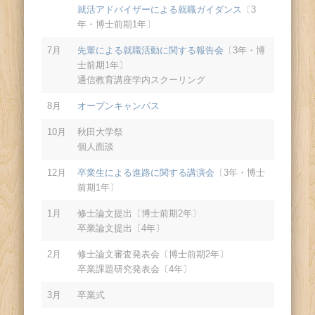
就活アドバイザーによる就職ガイダンス
〔3
年・博士前期1年〕
7月
先輩による就職活動に関する報告会
〔3年・博
士前期1年〕
通信教育講座学内スクーリング
8月
オープンキャンパス
10月
秋田大学祭
個人面談
12月
卒業生による進路に関する講演会
〔3年・博士
前期1年〕
1月
修士論文提出〔博士前期2年〕
卒業論文提出〔4年〕
2月
修士論文審査発表会〔博士前期2年〕
卒業課題研究発表会〔4年〕
3月
卒業式