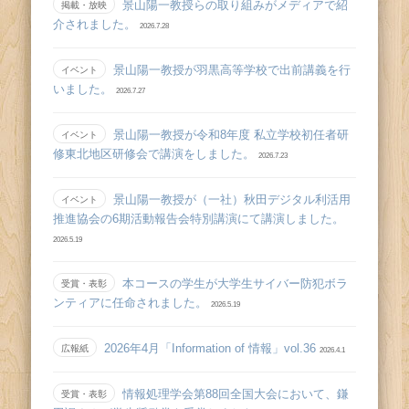
景山陽一教授らの取り組みがメディアで紹
掲載・放映
介されました。
2026.7.28
景山陽一教授が羽黒高等学校で出前講義を行
イベント
いました。
2026.7.27
景山陽一教授が令和8年度 私立学校初任者研
イベント
修東北地区研修会で講演をしました。
2026.7.23
景山陽一教授が（一社）秋田デジタル利活用
イベント
推進協会の6期活動報告会特別講演にて講演しました。
2026.5.19
本コースの学生が大学生サイバー防犯ボラ
受賞・表彰
ンティアに任命されました。
2026.5.19
2026年4月「Information of 情報」vol.36
広報紙
2026.4.1
情報処理学会第88回全国大会において、鎌
受賞・表彰