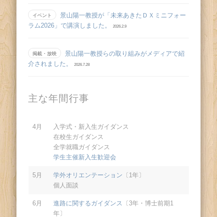
景山陽一教授が「未来あきたＤＸミニフォー
イベント
ラム2026」で講演しました。
2026.2.9
景山陽一教授らの取り組みがメディアで紹
掲載・放映
介されました。
2026.7.28
主な年間行事
4月
入学式・新入生ガイダンス
在校生ガイダンス
全学就職ガイダンス
学生主催新入生歓迎会
5月
学外オリエンテーション
〔1年〕
個人面談
6月
進路に関するガイダンス
〔3年・博士前期1
年〕