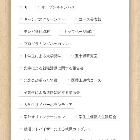
ー
★
オープンキャンパス
キャンパスクリーンデー
コース長表彰
テレビ番組取材
トップページ固定
プログラミングハッカソン
中学生による大学見学
五十嵐研究室
先輩による就職活動に関する報告会
北光会頑張ったで賞
医理工連携コース
卒業生による進路に関する講演会
大学生サイバーボランティア
学外オリエンテーション
学生主催新入生歓迎会
就活アドバイザーによる就職ガイダンス