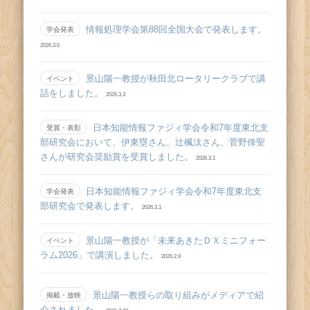
情報処理学会第88回全国大会で発表します。
学会発表
2026.3.6
景山陽一教授が秋田北ロータリークラブで講
イベント
話をしました。
2026.3.3
日本知能情報ファジィ学会令和7年度東北支
受賞・表彰
部研究会において、伊東塁さん、辻󠄀楓汰さん、菅野倖聖
さんが研究会奨励賞を受賞しました。
2026.3.1
日本知能情報ファジィ学会令和7年度東北支
学会発表
部研究会で発表します。
2026.3.1
景山陽一教授が「未来あきたＤＸミニフォー
イベント
ラム2026」で講演しました。
2026.2.9
景山陽一教授らの取り組みがメディアで紹
掲載・放映
介されました。