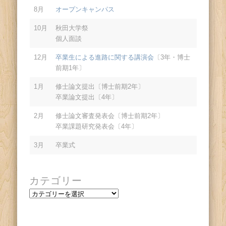
8月
オープンキャンパス
10月
秋田大学祭
個人面談
12月
卒業生による進路に関する講演会
〔3年・博士
前期1年〕
1月
修士論文提出〔博士前期2年〕
卒業論文提出〔4年〕
2月
修士論文審査発表会〔博士前期2年〕
卒業課題研究発表会〔4年〕
3月
卒業式
カテゴリー
カ
テ
ゴ
リ