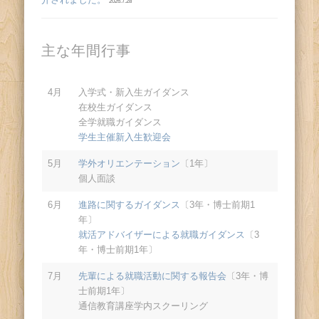
2026.7.28
主な年間行事
4月
入学式・新入生ガイダンス
在校生ガイダンス
全学就職ガイダンス
学生主催新入生歓迎会
5月
学外オリエンテーション
〔1年〕
個人面談
6月
進路に関するガイダンス
〔3年・博士前期1
年〕
就活アドバイザーによる就職ガイダンス
〔3
年・博士前期1年〕
7月
先輩による就職活動に関する報告会
〔3年・博
士前期1年〕
通信教育講座学内スクーリング