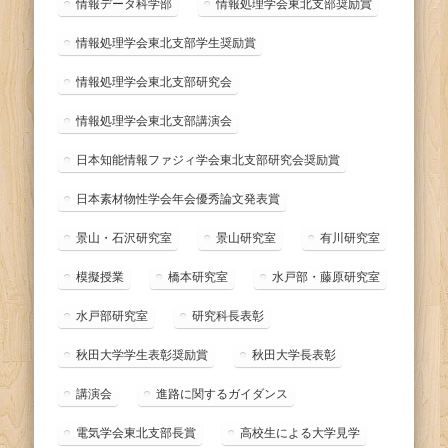
情報データ科学部
情報処理学会東北支部奨励賞
情報処理学会東北支部学生奨励賞
情報処理学会東北支部研究会
情報処理学会東北支部講演会
日本知能情報ファジィ学会東北支部研究会奨励賞
日本素材物性学会年会優秀論文発表賞
景山・石沢研究室
景山研究室
有川研究室
模擬授業
橋本研究室
水戸部・藤原研究室
水戸部研究室
研究科長表彰
秋田大学学生表彰奨励賞
秋田大学長表彰
講演会
進路に関するガイダンス
電気学会東北支部長賞
高校生による大学見学