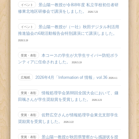
景山陽一教授が令和8年度 私立学校初任者研
イベント
修東北地区研修会で講演をしました。
2026.7.23
景山陽一教授が（一社）秋田デジタル利活用
イベント
推進協会の6期活動報告会特別講演にて講演しました。
2026.5.19
本コースの学生が大学生サイバー防犯ボラ
受賞・表彰
ンティアに任命されました。
2026.5.19
2026年4月「Information of 情報」vol.36
広報紙
2026.4.1
情報処理学会第88回全国大会において、鎌
受賞・表彰
田颯さんが学生奨励賞を受賞しました。
2026.3.23
佐野広空さんが情報処理学会東北支部学生
受賞・表彰
奨励賞を受賞しました。
2026.3.22
景山陽一教授が秋田県警察から感謝状を授
受賞・表彰