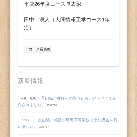
ス
平成26年度コース長表彰
田中 滉人（人間情報工学コース1年
次）
コース長表彰
新着情報
景山陽一教授らの取り組みがメディアで紹
掲載・放映
介されました。
2026.7.28
景山陽一教授が羽黒高等学校で出前講義を行
イベント
いました。
2026.7.27