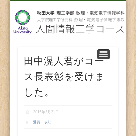
先輩からのメッセージ
卒業後の進路
スタッフ紹介
コース紹介
ENGLISH
ホーム
教育
研究
人
間
情
報
田中滉人君がコー
工
ス長表彰を受けま
学
した。
コ
2015年3月31日
ー
受賞・表彰