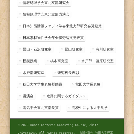
情報処理学会東北支部研究会
情報処理学会東北支部講演会
日本知能情報ファジィ学会東北支部研究会奨励賞
日本素材物性学会年会優秀論文発表賞
景山・石沢研究室
景山研究室
有川研究室
模擬授業
橋本研究室
水戸部・藤原研究室
水戸部研究室
研究科長表彰
秋田大学学生表彰奨励賞
秋田大学長表彰
講演会
進路に関するガイダンス
電気学会東北支部長賞
高校生による大学見学
© 2026 Human-Centered Computing Course, Akita
University. All rights reserved. 制作･著作 秋田大学理工