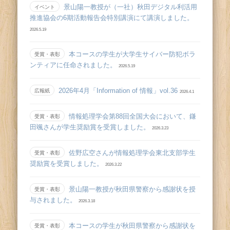
景山陽一教授が（一社）秋田デジタル利活用
イベント
推進協会の6期活動報告会特別講演にて講演しました。
2026.5.19
本コースの学生が大学生サイバー防犯ボラ
受賞・表彰
ンティアに任命されました。
2026.5.19
2026年4月「Information of 情報」vol.36
広報紙
2026.4.1
情報処理学会第88回全国大会において、鎌
受賞・表彰
田颯さんが学生奨励賞を受賞しました。
2026.3.23
佐野広空さんが情報処理学会東北支部学生
受賞・表彰
奨励賞を受賞しました。
2026.3.22
景山陽一教授が秋田県警察から感謝状を授
受賞・表彰
与されました。
2026.3.18
本コースの学生が秋田県警察から感謝状を
受賞・表彰