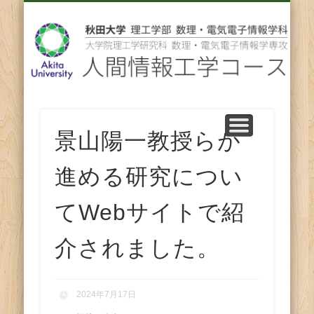
先輩からのメッセージ
卒業後の進路
スタッフ紹介
コース紹介
ENGLISH
ホーム
教育
研究
人
間
情
報
景山陽一教授らが
工
進める研究につい
学
てWebサイトで紹
コ
介されました。
ー
2024年7月17日