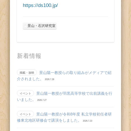
https://ds100.jp/
景山・石沢研究室
新着情報
景山陽一教授らの取り組みがメディアで紹
掲載・放映
介されました。
2026.7.28
景山陽一教授が羽黒高等学校で出前講義を行
イベント
いました。
2026.7.27
景山陽一教授が令和8年度 私立学校初任者研
イベント
修東北地区研修会で講演をしました。
2026.7.23