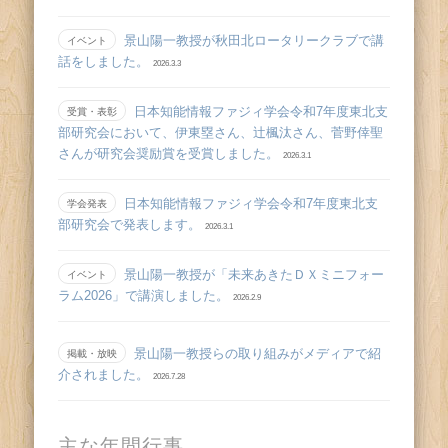
景山陽一教授が秋田北ロータリークラブで講
イベント
話をしました。
2026.3.3
日本知能情報ファジィ学会令和7年度東北支
受賞・表彰
部研究会において、伊東塁さん、辻󠄀楓汰さん、菅野倖聖
さんが研究会奨励賞を受賞しました。
2026.3.1
日本知能情報ファジィ学会令和7年度東北支
学会発表
部研究会で発表します。
2026.3.1
景山陽一教授が「未来あきたＤＸミニフォー
イベント
ラム2026」で講演しました。
2026.2.9
景山陽一教授らの取り組みがメディアで紹
掲載・放映
介されました。
2026.7.28
主な年間行事