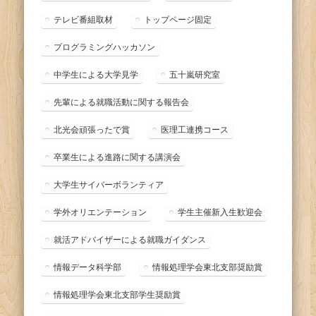
テレビ番組取材
トップページ固定
プログラミングハッカソン
中学生による大学見学
五十嵐研究室
先輩による就職活動に関する報告会
北光会頑張ったで賞
医理工連携コース
卒業生による進路に関する講演会
大学生サイバーボランティア
学外オリエンテーション
学生主催新入生歓迎会
就活アドバイザーによる就職ガイダンス
情報データ科学部
情報処理学会東北支部奨励賞
情報処理学会東北支部学生奨励賞