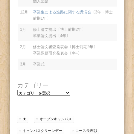
個人面談
12月
卒業生による進路に関する講演会
〔3年・博士
前期1年〕
1月
修士論文提出〔博士前期2年〕
卒業論文提出〔4年〕
2月
修士論文審査発表会〔博士前期2年〕
卒業課題研究発表会〔4年〕
3月
卒業式
カテゴリー
カ
テ
ゴ
リ
ー
★
オープンキャンパス
キャンパスクリーンデー
コース長表彰