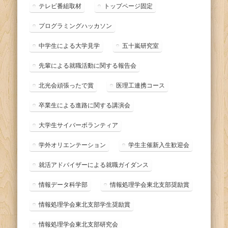
テレビ番組取材
トップページ固定
プログラミングハッカソン
中学生による大学見学
五十嵐研究室
先輩による就職活動に関する報告会
北光会頑張ったで賞
医理工連携コース
卒業生による進路に関する講演会
大学生サイバーボランティア
学外オリエンテーション
学生主催新入生歓迎会
就活アドバイザーによる就職ガイダンス
情報データ科学部
情報処理学会東北支部奨励賞
情報処理学会東北支部学生奨励賞
情報処理学会東北支部研究会