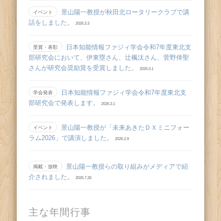
景山陽一教授が秋田北ロータリークラブで講
イベント
話をしました。
2026.3.3
日本知能情報ファジィ学会令和7年度東北支
受賞・表彰
部研究会において、伊東塁さん、辻󠄀楓汰さん、菅野倖聖
さんが研究会奨励賞を受賞しました。
2026.3.1
日本知能情報ファジィ学会令和7年度東北支
学会発表
部研究会で発表します。
2026.3.1
景山陽一教授が「未来あきたＤＸミニフォー
イベント
ラム2026」で講演しました。
2026.2.9
景山陽一教授らの取り組みがメディアで紹
掲載・放映
介されました。
2026.7.28
主な年間行事