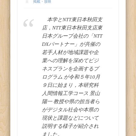
ス
掲載・放映
本学とNTT東日本秋田支
店，NTT東日本秋田支店東
日本グループ会社の「NTT
DXパートナー」が共催の
若手人材が地域課題や企
業への理解を深めてビジ
ネスプランを企画するプ
ログラム が令和５年10月
９日に始まり，本研究科
人間情報工学コース 景山
陽一 教授や県の担当者ら
がデジタル社会や本県の
現状と課題などについて
説明する様子が紹介され
ました。