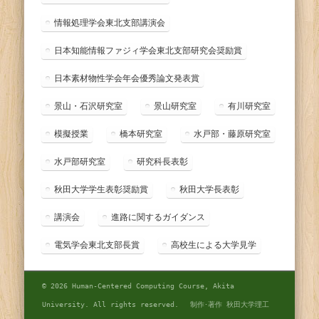
情報処理学会東北支部講演会
日本知能情報ファジィ学会東北支部研究会奨励賞
日本素材物性学会年会優秀論文発表賞
景山・石沢研究室
景山研究室
有川研究室
模擬授業
橋本研究室
水戸部・藤原研究室
水戸部研究室
研究科長表彰
秋田大学学生表彰奨励賞
秋田大学長表彰
講演会
進路に関するガイダンス
電気学会東北支部長賞
高校生による大学見学
© 2026 Human-Centered Computing Course, Akita
University. All rights reserved. 制作･著作 秋田大学理工