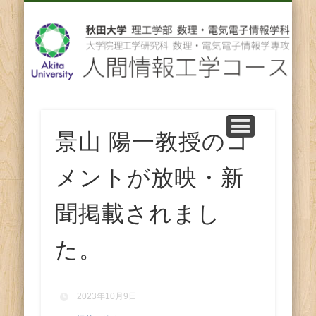
先輩からのメッセージ
卒業後の進路
スタッフ紹介
コース紹介
ENGLISH
ホーム
教育
研究
人
間
情
報
景山 陽一教授のコ
工
メントが放映・新
学
聞掲載されまし
コ
た。
ー
2023年10月9日