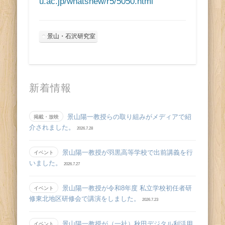
u.ac.jp/whatsnew/r5/5050.html
景山・石沢研究室
新着情報
景山陽一教授らの取り組みがメディアで紹
掲載・放映
介されました。
2026.7.28
景山陽一教授が羽黒高等学校で出前講義を行
イベント
いました。
2026.7.27
景山陽一教授が令和8年度 私立学校初任者研
イベント
修東北地区研修会で講演をしました。
2026.7.23
景山陽一教授が（一社）秋田デジタル利活用
イベント