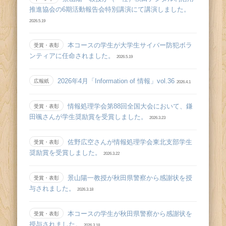
推進協会の6期活動報告会特別講演にて講演しました。
2026.5.19
本コースの学生が大学生サイバー防犯ボラ
受賞・表彰
ンティアに任命されました。
2026.5.19
2026年4月「Information of 情報」vol.36
広報紙
2026.4.1
情報処理学会第88回全国大会において、鎌
受賞・表彰
田颯さんが学生奨励賞を受賞しました。
2026.3.23
佐野広空さんが情報処理学会東北支部学生
受賞・表彰
奨励賞を受賞しました。
2026.3.22
景山陽一教授が秋田県警察から感謝状を授
受賞・表彰
与されました。
2026.3.18
本コースの学生が秋田県警察から感謝状を
受賞・表彰
授与されました。
2026.3.18