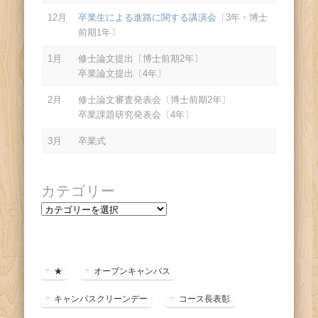
12月
卒業生による進路に関する講演会
〔3年・博士
前期1年〕
1月
修士論文提出〔博士前期2年〕
卒業論文提出〔4年〕
2月
修士論文審査発表会〔博士前期2年〕
卒業課題研究発表会〔4年〕
3月
卒業式
カテゴリー
カ
テ
ゴ
リ
ー
★
オープンキャンパス
キャンパスクリーンデー
コース長表彰