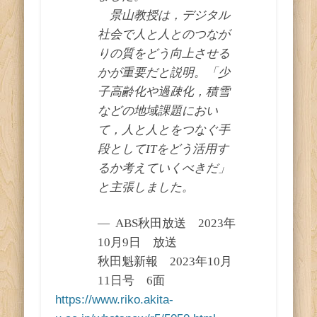
景山教授は，デジタル
社会で人と人とのつなが
りの質をどう向上させる
かが重要だと説明。「少
子高齢化や過疎化，積雪
などの地域課題におい
て，人と人とをつなぐ手
段としてITをどう活用す
るか考えていくべきだ」
と主張しました。
ABS秋田放送 2023年
10月9日 放送
秋田魁新報 2023年10月
11日号 6面
https://www.riko.akita-