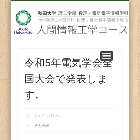
先輩からのメッセージ
卒業後の進路
スタッフ紹介
コース紹介
ENGLISH
ホーム
教育
研究
人
間
情
報
令和5年電気学会全
工
国大会で発表しま
学
す。
コ
2023年3月15日
ー
学会発表