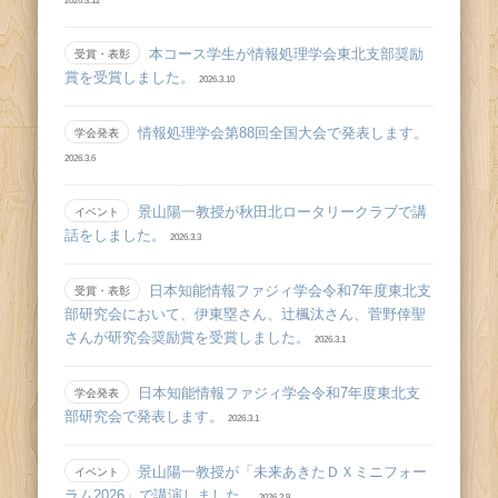
本コース学生が情報処理学会東北支部奨励
受賞・表彰
賞を受賞しました。
2026.3.10
情報処理学会第88回全国大会で発表します。
学会発表
2026.3.6
景山陽一教授が秋田北ロータリークラブで講
イベント
話をしました。
2026.3.3
日本知能情報ファジィ学会令和7年度東北支
受賞・表彰
部研究会において、伊東塁さん、辻󠄀楓汰さん、菅野倖聖
さんが研究会奨励賞を受賞しました。
2026.3.1
日本知能情報ファジィ学会令和7年度東北支
学会発表
部研究会で発表します。
2026.3.1
景山陽一教授が「未来あきたＤＸミニフォー
イベント
ラム2026」で講演しました。
2026.2.9