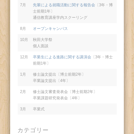
7月
先輩による就職活動に関する報告会
〔3年・博
士前期1年〕
通信教育講座学内スクーリング
8月
オープンキャンパス
10月
秋田大学祭
個人面談
12月
卒業生による進路に関する講演会
〔3年・博士
前期1年〕
1月
修士論文提出〔博士前期2年〕
卒業論文提出〔4年〕
2月
修士論文審査発表会〔博士前期2年〕
卒業課題研究発表会〔4年〕
3月
卒業式
カテゴリー