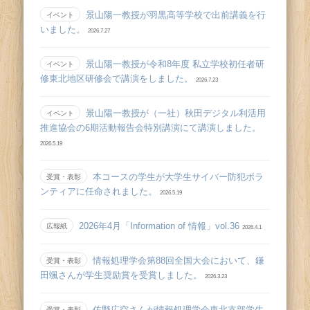
景山陽一教授が羽黒高等学校で出前講義を行
イベント
いました。
2026.7.27
景山陽一教授が令和8年度 私立学校初任者研
イベント
修東北地区研修会で講演をしました。
2026.7.23
景山陽一教授が（一社）秋田デジタル利活用
イベント
推進協会の6期活動報告会特別講演にて講演しました。
2026.5.19
本コースの学生が大学生サイバー防犯ボラ
受賞・表彰
ンティアに任命されました。
2026.5.19
2026年4月「Information of 情報」vol.36
広報紙
2026.4.1
情報処理学会第88回全国大会において、鎌
受賞・表彰
田颯さんが学生奨励賞を受賞しました。
2026.3.23
佐野広空さんが情報処理学会東北支部学生
受賞・表彰