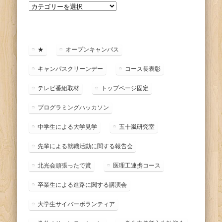
カ
テ
ゴ
リ
ー
★
オープンキャンパス
キャンパスクリーンデー
コース長表彰
テレビ番組取材
トップページ固定
プログラミングハッカソン
中学生による大学見学
五十嵐研究室
先輩による就職活動に関する報告会
北光会頑張ったで賞
医理工連携コース
卒業生による進路に関する講演会
大学生サイバーボランティア