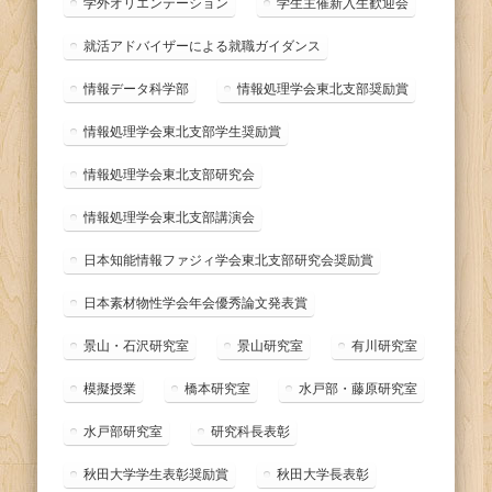
学外オリエンテーション
学生主催新入生歓迎会
就活アドバイザーによる就職ガイダンス
情報データ科学部
情報処理学会東北支部奨励賞
情報処理学会東北支部学生奨励賞
情報処理学会東北支部研究会
情報処理学会東北支部講演会
日本知能情報ファジィ学会東北支部研究会奨励賞
日本素材物性学会年会優秀論文発表賞
景山・石沢研究室
景山研究室
有川研究室
模擬授業
橋本研究室
水戸部・藤原研究室
水戸部研究室
研究科長表彰
秋田大学学生表彰奨励賞
秋田大学長表彰