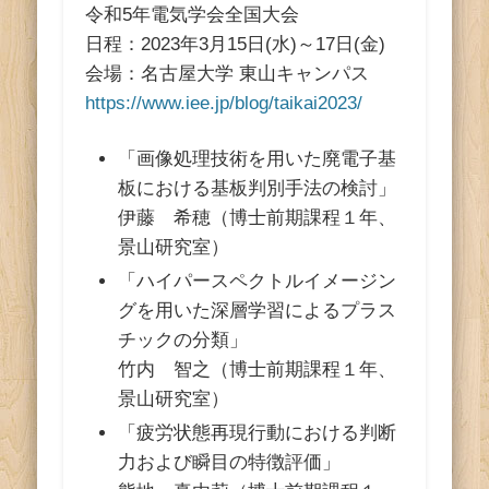
ス
令和5年電気学会全国大会
日程：2023年3月15日(水)～17日(金)
会場：名古屋大学 東山キャンパス
https://www.iee.jp/blog/taikai2023/
「画像処理技術を用いた廃電子基
板における基板判別手法の検討」
伊藤 希穂（博士前期課程１年、
景山研究室）
「ハイパースペクトルイメージン
グを用いた深層学習によるプラス
チックの分類」
竹内 智之（博士前期課程１年、
景山研究室）
「疲労状態再現行動における判断
力および瞬目の特徴評価」