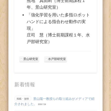
熊地 真由莉（博士前期課程１
年、景山研究室）
「強化学習を用いた多指ロボット
ハンドによる指合わせ動作の実
現」
庄司 慧（博士前期課程１年、水
戸部研究室）
景山研究室
水戸部研究室
新着情報
景山陽一教授らの取り組みがメディアで紹
掲載・放映
介されました。
2026.7.28