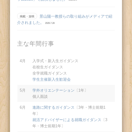
景山陽一教授らの取り組みがメディアで紹
掲載・放映
介されました。
2026.7.28
主な年間行事
4月
入学式・新入生ガイダンス
在校生ガイダンス
全学就職ガイダンス
学生主催新入生歓迎会
5月
学外オリエンテーション
〔1年〕
個人面談
6月
進路に関するガイダンス
〔3年・博士前期1
年〕
就活アドバイザーによる就職ガイダンス
〔3
年・博士前期1年〕