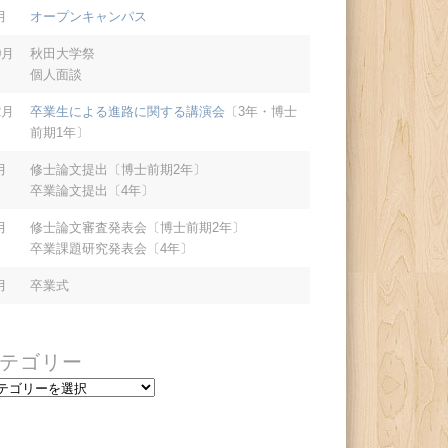
月
オープンキャンパス
0月
秋田大学祭
個人面談
2月
卒業生による進路に関する講演会
〔3年・博士
前期1年〕
月
修士論文提出〔博士前期2年〕
卒業論文提出〔4年〕
月
修士論文審査発表会〔博士前期2年〕
卒業課題研究発表会〔4年〕
月
卒業式
テゴリー