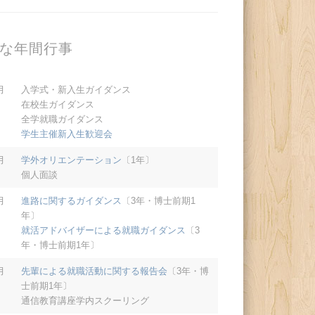
な年間行事
月
入学式・新入生ガイダンス
在校生ガイダンス
全学就職ガイダンス
学生主催新入生歓迎会
月
学外オリエンテーション
〔1年〕
個人面談
月
進路に関するガイダンス
〔3年・博士前期1
年〕
就活アドバイザーによる就職ガイダンス
〔3
年・博士前期1年〕
月
先輩による就職活動に関する報告会
〔3年・博
士前期1年〕
通信教育講座学内スクーリング