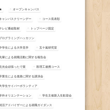
★
オープンキャンパス
キャンパスクリーンデー
コース長表彰
テレビ番組取材
トップページ固定
プログラミングハッカソン
中学生による大学見学
五十嵐研究室
先輩による就職活動に関する報告会
北光会頑張ったで賞
医理工連携コース
卒業生による進路に関する講演会
大学生サイバーボランティア
学外オリエンテーション
学生主催新入生歓迎会
就活アドバイザーによる就職ガイダンス