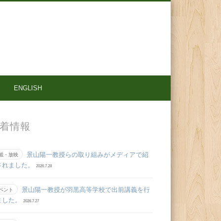
ENGLISH
着情報
景山陽一教授らの取り組みがメディアで紹
載・放映
されました。
2026.7.28
景山陽一教授が羽黒高等学校で出前講義を行
ベント
ました。
2026.7.27