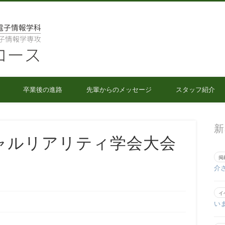
人間情報工学コース
卒業後の進路
先輩からのメッセージ
スタッフ紹介
新
ャルリアリティ学会大会
掲
介
イ
い