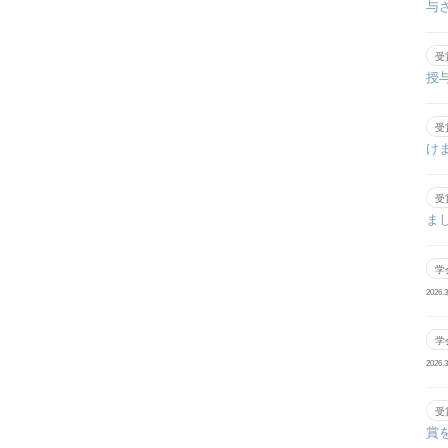
与
受
授
受
け
受
ま
学
2026.3
学
2026.3
受
賞