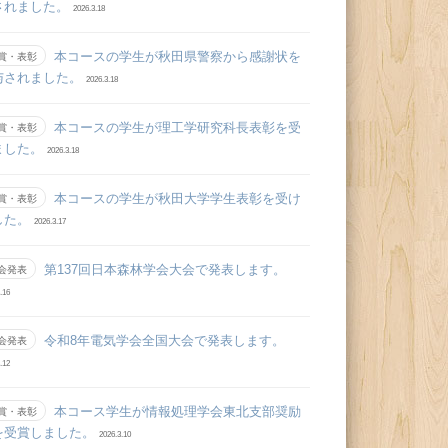
されました。
2026.3.18
本コースの学生が秋田県警察から感謝状を
賞・表彰
与されました。
2026.3.18
本コースの学生が理工学研究科長表彰を受
賞・表彰
ました。
2026.3.18
本コースの学生が秋田大学学生表彰を受け
賞・表彰
した。
2026.3.17
第137回日本森林学会大会で発表します。
会発表
.16
令和8年電気学会全国大会で発表します。
会発表
.12
本コース学生が情報処理学会東北支部奨励
賞・表彰
を受賞しました。
2026.3.10