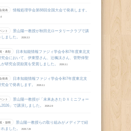
情報処理学会第88回全国大会で発表します。
会発表
.6
景山陽一教授が秋田北ロータリークラブで講
ベント
をしました。
2026.3.3
日本知能情報ファジィ学会令和7年度東北支
賞・表彰
研究会において、伊東塁さん、辻󠄀楓汰さん、菅野倖聖
んが研究会奨励賞を受賞しました。
2026.3.1
日本知能情報ファジィ学会令和7年度東北支
会発表
研究会で発表します。
2026.3.1
景山陽一教授が「未来あきたＤＸミニフォー
ベント
ム2026」で講演しました。
2026.2.9
景山陽一教授らの取り組みがメディアで紹
載・放映
されました。
2026.7.28