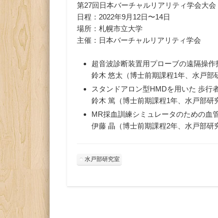
第27回日本バーチャルリアリティ学会大会
日程：2022年9月12日〜14日
場所：札幌市立大学
主催：日本バーチャルリアリティ学会
超音波診断装置用プローブの遠隔操作指導
鈴木 悠太（博士前期課程1年、水戸部
スタンドアロン型HMDを用いた 歩行
鈴木 篤（博士前期課程1年、水戸部研
MR採血訓練シミュレータのための血
伊藤 晶（博士前期課程2年、水戸部研
水戸部研究室