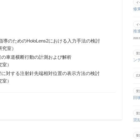
イ
修
イ
推
2026.5
のためのHoloLens2における入力手法の検討
研究室）
受
者の車道横断行動の計測および解析
ン
究室）
管に対する注射針先端相対位置の表示方法の検討
広
究室）
受
田
受
奨
受