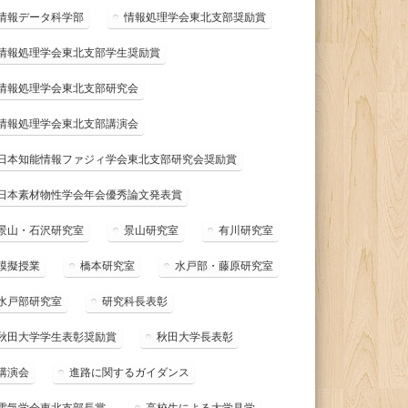
情報データ科学部
情報処理学会東北支部奨励賞
情報処理学会東北支部学生奨励賞
情報処理学会東北支部研究会
情報処理学会東北支部講演会
日本知能情報ファジィ学会東北支部研究会奨励賞
日本素材物性学会年会優秀論文発表賞
景山・石沢研究室
景山研究室
有川研究室
模擬授業
橋本研究室
水戸部・藤原研究室
水戸部研究室
研究科長表彰
秋田大学学生表彰奨励賞
秋田大学長表彰
講演会
進路に関するガイダンス
電気学会東北支部長賞
高校生による大学見学