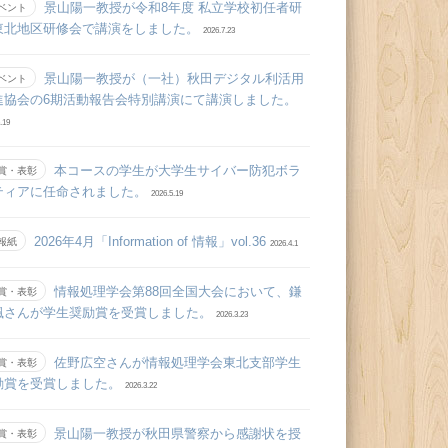
景山陽一教授が令和8年度 私立学校初任者研
ベント
東北地区研修会で講演をしました。
2026.7.23
景山陽一教授が（一社）秋田デジタル利活用
ベント
進協会の6期活動報告会特別講演にて講演しました。
.19
本コースの学生が大学生サイバー防犯ボラ
賞・表彰
ティアに任命されました。
2026.5.19
2026年4月「Information of 情報」vol.36
報紙
2026.4.1
情報処理学会第88回全国大会において、鎌
賞・表彰
颯さんが学生奨励賞を受賞しました。
2026.3.23
佐野広空さんが情報処理学会東北支部学生
賞・表彰
励賞を受賞しました。
2026.3.22
景山陽一教授が秋田県警察から感謝状を授
賞・表彰