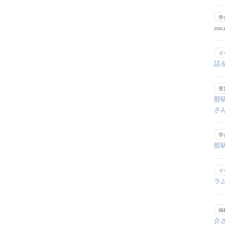
学
2026.3
イ
話
受
部
さ
学
部
イ
ラ
掲
介