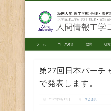
秋田大学 理工学部 数理・電気電子情報学科
ホーム
コース紹介
教育
研究
第27回日本バーチ
で発表します。
2022年9月12日
学会発表