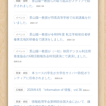
景山陽一教授らの取り組みがメディアで紹
掲載・放映
介されました。
2026.7.28
景山陽一教授が羽黒高等学校で出前講義を行
イベント
いました。
2026.7.27
景山陽一教授が令和8年度 私立学校初任者研
イベント
修東北地区研修会で講演をしました。
2026.7.23
景山陽一教授が（一社）秋田デジタル利活用
イベント
推進協会の6期活動報告会特別講演にて講演しました。
2026.5.19
本コースの学生が大学生サイバー防犯ボラ
受賞・表彰
ンティアに任命されました。
2026.5.19
2026年4月「Information of 情報」vol.36
広報紙
2026.4.1
情報処理学会第88回全国大会において、鎌
受賞・表彰