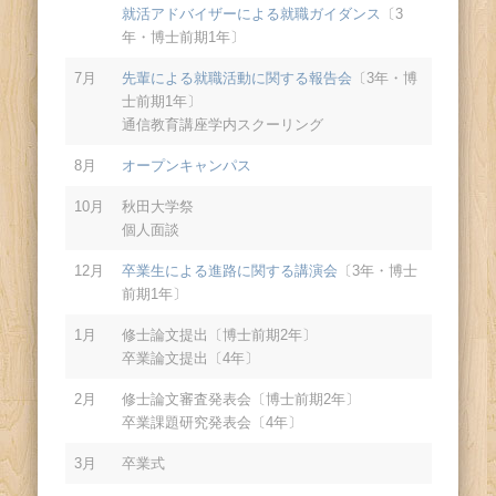
就活アドバイザーによる就職ガイダンス
〔3
年・博士前期1年〕
7月
先輩による就職活動に関する報告会
〔3年・博
士前期1年〕
通信教育講座学内スクーリング
8月
オープンキャンパス
10月
秋田大学祭
個人面談
12月
卒業生による進路に関する講演会
〔3年・博士
前期1年〕
1月
修士論文提出〔博士前期2年〕
卒業論文提出〔4年〕
2月
修士論文審査発表会〔博士前期2年〕
卒業課題研究発表会〔4年〕
3月
卒業式