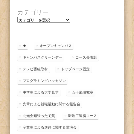
カテゴリー
カ
テ
ゴ
リ
ー
★
オープンキャンパス
キャンパスクリーンデー
コース長表彰
テレビ番組取材
トップページ固定
プログラミングハッカソン
中学生による大学見学
五十嵐研究室
先輩による就職活動に関する報告会
北光会頑張ったで賞
医理工連携コース
卒業生による進路に関する講演会