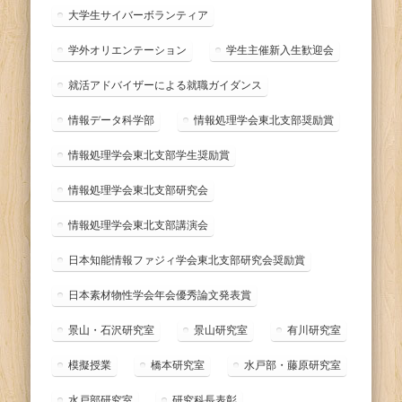
大学生サイバーボランティア
学外オリエンテーション
学生主催新入生歓迎会
就活アドバイザーによる就職ガイダンス
情報データ科学部
情報処理学会東北支部奨励賞
情報処理学会東北支部学生奨励賞
情報処理学会東北支部研究会
情報処理学会東北支部講演会
日本知能情報ファジィ学会東北支部研究会奨励賞
日本素材物性学会年会優秀論文発表賞
景山・石沢研究室
景山研究室
有川研究室
模擬授業
橋本研究室
水戸部・藤原研究室
水戸部研究室
研究科長表彰