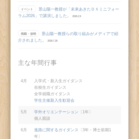
景山陽一教授が「未来あきたＤＸミニフォー
イベント
ラム2026」で講演しました。
2026.2.9
景山陽一教授らの取り組みがメディアで紹
掲載・放映
介されました。
2026.7.28
主な年間行事
4月
入学式・新入生ガイダンス
在校生ガイダンス
全学就職ガイダンス
学生主催新入生歓迎会
5月
学外オリエンテーション
〔1年〕
個人面談
6月
進路に関するガイダンス
〔3年・博士前期1
年〕