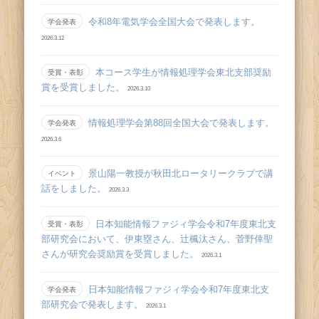
令和8年電気学会全国大会で発表します。
学会発表
2026.3.12
本コース学生が情報処理学会東北支部奨励
受賞・表彰
賞を受賞しました。
2026.3.10
情報処理学会第88回全国大会で発表します。
学会発表
2026.3.6
景山陽一教授が秋田北ロータリークラブで講
イベント
話をしました。
2026.3.3
日本知能情報ファジィ学会令和7年度東北支
受賞・表彰
部研究会において、伊東塁さん、辻󠄀楓汰さん、菅野倖聖
さんが研究会奨励賞を受賞しました。
2026.3.1
日本知能情報ファジィ学会令和7年度東北支
学会発表
部研究会で発表します。
2026.3.1