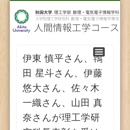
先輩からのメッセージ
卒業後の進路
スタッフ紹介
コース紹介
ENGLISH
ホーム
教育
研究
人
間
情
報
伊東 慎平さん、鴇
工
田 星斗さん、伊藤
学
悠大さん、佐々木
コ
一織さん、山田 真
ー
奈さんが理工学研