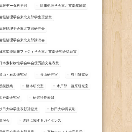
情報データ科学部
情報処理学会東北支部奨励賞
情報処理学会東北支部学生奨励賞
情報処理学会東北支部研究会
情報処理学会東北支部講演会
日本知能情報ファジィ学会東北支部研究会奨励賞
日本素材物性学会年会優秀論文発表賞
景山・石沢研究室
景山研究室
有川研究室
模擬授業
橋本研究室
水戸部・藤原研究室
水戸部研究室
研究科長表彰
秋田大学学生表彰奨励賞
秋田大学長表彰
講演会
進路に関するガイダンス
電気学会東北支部長賞
高校生による大学見学