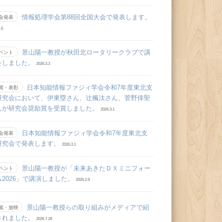
情報処理学会第88回全国大会で発表します。
会発表
.6
景山陽一教授が秋田北ロータリークラブで講
ベント
をしました。
2026.3.3
日本知能情報ファジィ学会令和7年度東北支
賞・表彰
研究会において、伊東塁さん、辻󠄀楓汰さん、菅野倖聖
んが研究会奨励賞を受賞しました。
2026.3.1
日本知能情報ファジィ学会令和7年度東北支
会発表
研究会で発表します。
2026.3.1
景山陽一教授が「未来あきたＤＸミニフォー
ベント
ム2026」で講演しました。
2026.2.9
景山陽一教授らの取り組みがメディアで紹
載・放映
されました。
2026.7.28