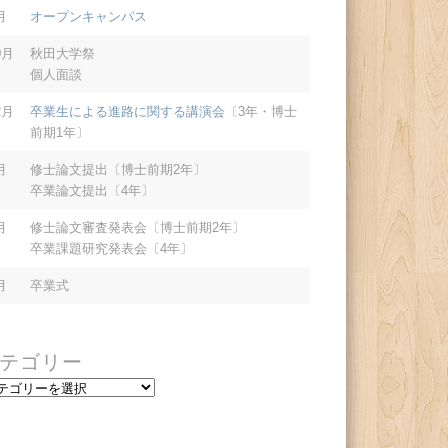
月
オープンキャンパス
0月
秋田大学祭
個人面談
2月
卒業生による進路に関する講演会
〔3年・博士
前期1年〕
月
修士論文提出〔博士前期2年〕
卒業論文提出〔4年〕
月
修士論文審査発表会〔博士前期2年〕
卒業課題研究発表会〔4年〕
月
卒業式
テゴリー