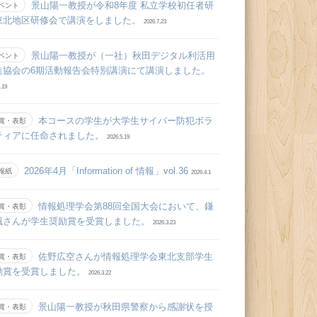
景山陽一教授が令和8年度 私立学校初任者研
ベント
東北地区研修会で講演をしました。
2026.7.23
景山陽一教授が（一社）秋田デジタル利活用
ベント
進協会の6期活動報告会特別講演にて講演しました。
.19
本コースの学生が大学生サイバー防犯ボラ
賞・表彰
ティアに任命されました。
2026.5.19
2026年4月「Information of 情報」vol.36
報紙
2026.4.1
情報処理学会第88回全国大会において、鎌
賞・表彰
颯さんが学生奨励賞を受賞しました。
2026.3.23
佐野広空さんが情報処理学会東北支部学生
賞・表彰
励賞を受賞しました。
2026.3.22
景山陽一教授が秋田県警察から感謝状を授
賞・表彰