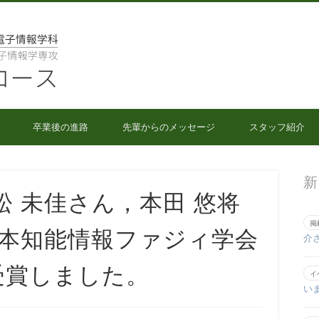
人間情報工学コース
卒業後の進路
先輩からのメッセージ
スタッフ紹介
新
松 未佳さん，本田 悠将
掲
日本知能情報ファジィ学会
介
受賞しました。
イ
い