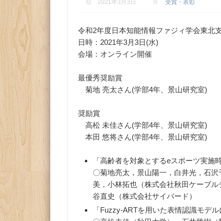
2021年3月3日
受賞・表彰
令和2年度日本知能情報ファジィ学会東北
日時：2021年3月3日(水)
会場：オンライン開催
最優秀奨励賞
菊地 亮太さん(学部4年、景山研究室)
奨励賞
高松 未佳さん(学部4年、景山研究室)
本田 悠将さん(学部4年、景山研究室)
「高齢者を対象とするeスポーツ実施
〇菊地亮太，景山陽一，白井光，石沢
美，小林拓也（株式会社秋田ケーブルテ
谷直史（株式会社サイバード）
「Fuzzy-ARTを用いた表情認識モ