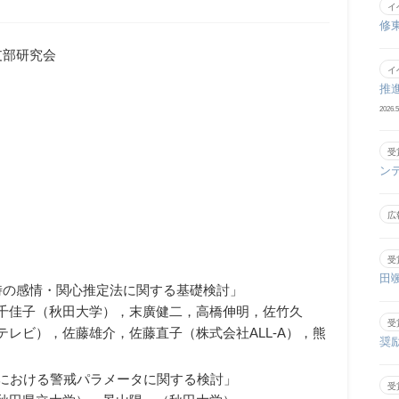
イ
修
支部研究会
イ
推
2026.5
受
ン
広
受
田
時の感情・関心推定法に関する基礎検討」
千佳子（秋田大学），末廣健二，高橋伸明，佐竹久
受
レビ），佐藤雄介，佐藤直子（株式会社ALL-A），熊
奨
デルにおける警戒パラメータに関する検討」
受