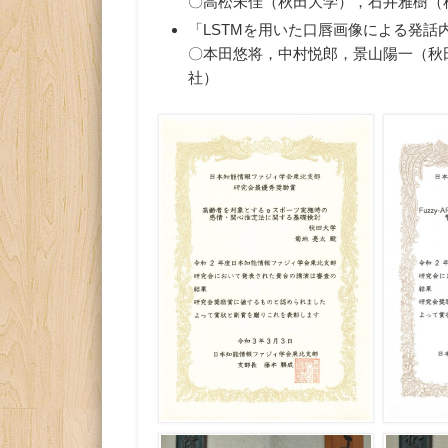
〇高松未佳（秋田大学），石井雅樹（
「LSTMを用いた口唇画像による発話
〇本田悠将，中村悦郎，景山陽一（秋
社）