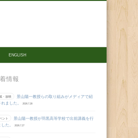
ENGLISH
着情報
景山陽一教授らの取り組みがメディアで紹
載・放映
されました。
2026.7.28
景山陽一教授が羽黒高等学校で出前講義を行
ベント
ました。
2026.7.27