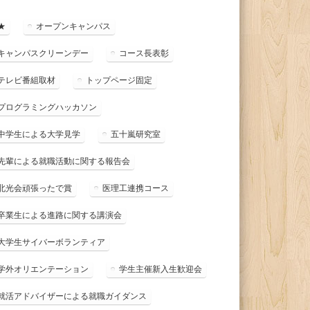
★
オープンキャンパス
キャンパスクリーンデー
コース長表彰
テレビ番組取材
トップページ固定
プログラミングハッカソン
中学生による大学見学
五十嵐研究室
先輩による就職活動に関する報告会
北光会頑張ったで賞
医理工連携コース
卒業生による進路に関する講演会
大学生サイバーボランティア
学外オリエンテーション
学生主催新入生歓迎会
就活アドバイザーによる就職ガイダンス