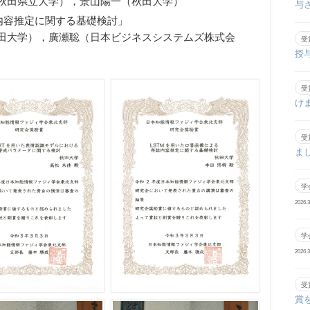
秋田県立大学），景山陽一（秋田大学）
与
内容推定に関する基礎検討」
田大学），廣瀬聡（日本ビジネスシステムズ株式会
受
授
受
け
受
ま
学
2026.3
学
2026.3
受
賞