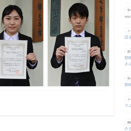
学
2026.3
イ
話
受
部
さ
学
部
イ
ラ
掲
介