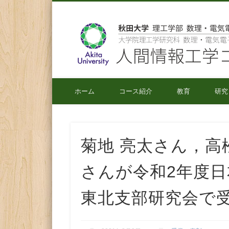
秋田大学 理工学部 数理・電気電子情報学科
ホーム
コース紹介
教育
研究
菊地 亮太さん，高
さんが令和2年度
東北支部研究会で