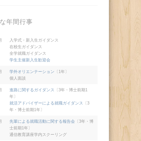
な年間行事
月
入学式・新入生ガイダンス
在校生ガイダンス
全学就職ガイダンス
学生主催新入生歓迎会
月
学外オリエンテーション
〔1年〕
個人面談
月
進路に関するガイダンス
〔3年・博士前期1
年〕
就活アドバイザーによる就職ガイダンス
〔3
年・博士前期1年〕
月
先輩による就職活動に関する報告会
〔3年・博
士前期1年〕
通信教育講座学内スクーリング