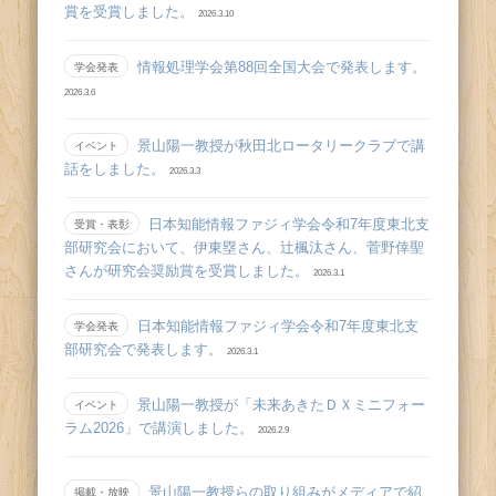
賞を受賞しました。
2026.3.10
情報処理学会第88回全国大会で発表します。
学会発表
2026.3.6
景山陽一教授が秋田北ロータリークラブで講
イベント
話をしました。
2026.3.3
日本知能情報ファジィ学会令和7年度東北支
受賞・表彰
部研究会において、伊東塁さん、辻󠄀楓汰さん、菅野倖聖
さんが研究会奨励賞を受賞しました。
2026.3.1
日本知能情報ファジィ学会令和7年度東北支
学会発表
部研究会で発表します。
2026.3.1
景山陽一教授が「未来あきたＤＸミニフォー
イベント
ラム2026」で講演しました。
2026.2.9
景山陽一教授らの取り組みがメディアで紹
掲載・放映