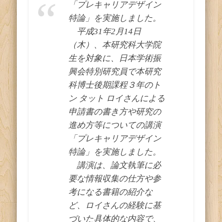
「プレキャリアデザイン
特論」を実施しました。
平成31年2月14日
（木）、本研究科大学院
生を対象に、日本学術振
興会特別研究員で本研究
科博士後期課程３年のト
ン タット ロイさんによる
申請書の書き方や研究の
進め方等についての講演
「プレキャリアデザイン
特論」を実施しました。
講演は、論文執筆に必
要な情報収集の仕方や参
考になる書籍の紹介な
ど、ロイさんの経験に基
づいた具体的な内容で、