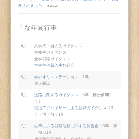
介されました。
2026.7.28
主な年間行事
4月
入学式・新入生ガイダンス
在校生ガイダンス
全学就職ガイダンス
学生主催新入生歓迎会
5月
学外オリエンテーション
〔1年〕
個人面談
6月
進路に関するガイダンス
〔3年・博士前期1
年〕
就活アドバイザーによる就職ガイダンス
〔3
年・博士前期1年〕
7月
先輩による就職活動に関する報告会
〔3年・博
士前期1年〕
通信教育講座学内スクーリング