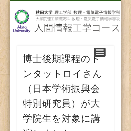
先輩からのメッセージ
卒業後の進路
スタッフ紹介
コース紹介
ENGLISH
ホーム
教育
研究
人
間
情
報
博士後期課程のト
工
ンタットロイさん
学
（日本学術振興会
コ
特別研究員）が大
ー
学院生を対象に講