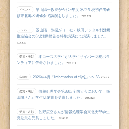
景山陽一教授が令和8年度 私立学校初任者研
イベント
修東北地区研修会で講演をしました。
2026.7.23
景山陽一教授が（一社）秋田デジタル利活用
イベント
推進協会の6期活動報告会特別講演にて講演しました。
2026.5.19
本コースの学生が大学生サイバー防犯ボラ
受賞・表彰
ンティアに任命されました。
2026.5.19
2026年4月「Information of 情報」vol.36
広報紙
2026.4.1
情報処理学会第88回全国大会において、鎌
受賞・表彰
田颯さんが学生奨励賞を受賞しました。
2026.3.23
佐野広空さんが情報処理学会東北支部学生
受賞・表彰
奨励賞を受賞しました。
2026.3.22