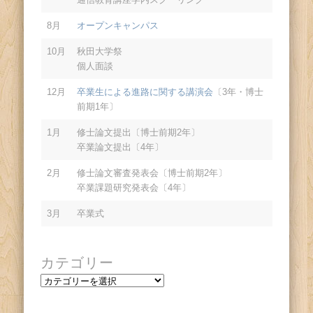
8月
オープンキャンパス
10月
秋田大学祭
個人面談
12月
卒業生による進路に関する講演会
〔3年・博士
前期1年〕
1月
修士論文提出〔博士前期2年〕
卒業論文提出〔4年〕
2月
修士論文審査発表会〔博士前期2年〕
卒業課題研究発表会〔4年〕
3月
卒業式
カテゴリー
カ
テ
ゴ