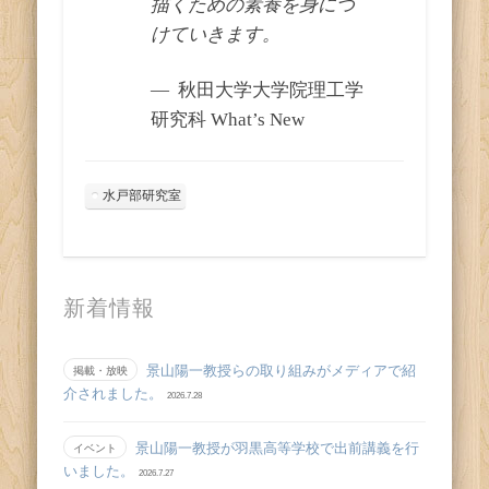
描くための素養を身につ
けていきます。
秋田大学大学院理工学
研究科 What’s New
水戸部研究室
新着情報
景山陽一教授らの取り組みがメディアで紹
掲載・放映
介されました。
2026.7.28
景山陽一教授が羽黒高等学校で出前講義を行
イベント
いました。
2026.7.27