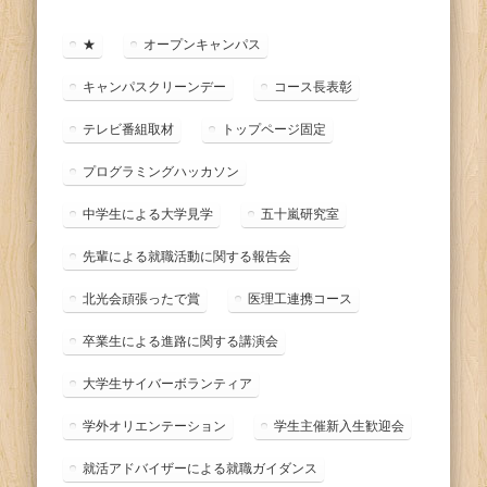
リ
ー
★
オープンキャンパス
キャンパスクリーンデー
コース長表彰
テレビ番組取材
トップページ固定
プログラミングハッカソン
中学生による大学見学
五十嵐研究室
先輩による就職活動に関する報告会
北光会頑張ったで賞
医理工連携コース
卒業生による進路に関する講演会
大学生サイバーボランティア
学外オリエンテーション
学生主催新入生歓迎会
就活アドバイザーによる就職ガイダンス