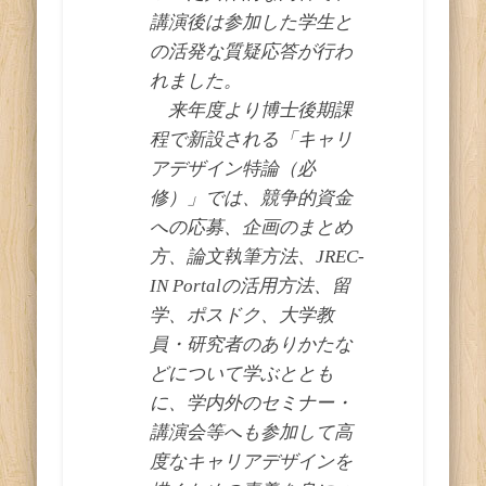
講演後は参加した学生と
の活発な質疑応答が行わ
れました。
来年度より博士後期課
程で新設される「キャリ
アデザイン特論（必
修）」では、競争的資金
への応募、企画のまとめ
方、論文執筆方法、JREC-
IN Portalの活用方法、留
学、ポスドク、大学教
員・研究者のありかたな
どについて学ぶととも
に、学内外のセミナー・
講演会等へも参加して高
度なキャリアデザインを