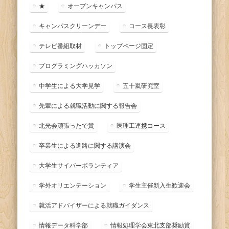
ー
★
オープンキャンパス
キャンパスクリーンデー
コース長表彰
テレビ番組取材
トップページ固定
プログラミングハッカソン
中学生による大学見学
五十嵐研究室
先輩による就職活動に関する報告会
北光会頑張ったで賞
医理工連携コース
卒業生による進路に関する講演会
大学生サイバーボランティア
学外オリエンテーション
学生主催新入生歓迎会
就活アドバイザーによる就職ガイダンス
情報データ科学部
情報処理学会東北支部奨励賞