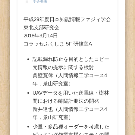
ス
学会発表
平成29年度日本知能情報ファジィ学会
東北支部研究会
2018年3月14日
コラッセふくしま 5F 研修室A
記載漏れ防止を目的としたコピー
元情報の提示に関する検討
眞壁寛倖（人間情報工学コース4
年，景山研究室）
UAVデータを用いた送電線・樹林
間における離隔計測法の開発
新井達也（人間情報工学コース4
年，景山研究室）
少量・多品種オーダーを考慮した
ピッキング作業支援システムの開