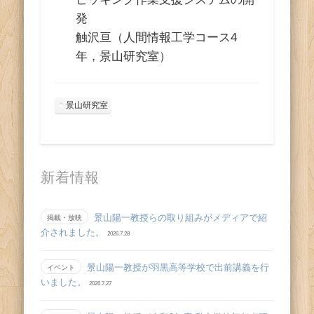
発
触沢亘（人間情報工学コース4
年，景山研究室）
景山研究室
新着情報
景山陽一教授らの取り組みがメディアで紹
掲載・放映
介されました。
2026.7.28
景山陽一教授が羽黒高等学校で出前講義を行
イベント
いました。
2026.7.27