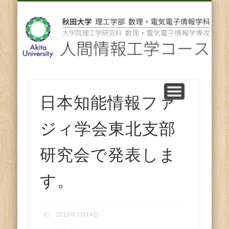
先輩からのメッセージ
卒業後の進路
スタッフ紹介
コース紹介
ENGLISH
ホーム
教育
研究
人
間
情
報
日本知能情報ファ
工
ジィ学会東北支部
学
研究会で発表しま
コ
す。
ー
2018年3月14日