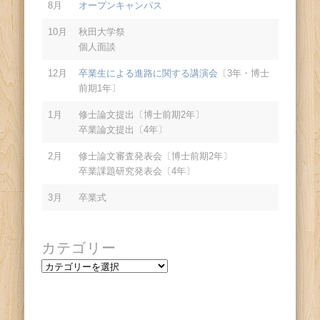
8月
オープンキャンパス
10月
秋田大学祭
個人面談
12月
卒業生による進路に関する講演会
〔3年・博士
前期1年〕
1月
修士論文提出〔博士前期2年〕
卒業論文提出〔4年〕
2月
修士論文審査発表会〔博士前期2年〕
卒業課題研究発表会〔4年〕
3月
卒業式
カテゴリー
カ
テ
ゴ
リ