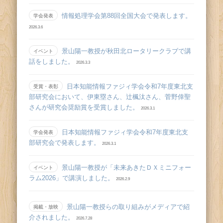
情報処理学会第88回全国大会で発表します。
学会発表
2026.3.6
景山陽一教授が秋田北ロータリークラブで講
イベント
話をしました。
2026.3.3
日本知能情報ファジィ学会令和7年度東北支
受賞・表彰
部研究会において、伊東塁さん、辻󠄀楓汰さん、菅野倖聖
さんが研究会奨励賞を受賞しました。
2026.3.1
日本知能情報ファジィ学会令和7年度東北支
学会発表
部研究会で発表します。
2026.3.1
景山陽一教授が「未来あきたＤＸミニフォー
イベント
ラム2026」で講演しました。
2026.2.9
景山陽一教授らの取り組みがメディアで紹
掲載・放映
介されました。
2026.7.28