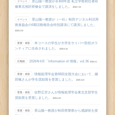
景山陽一教授が令和8年度 私立学校初任者研
イベント
修東北地区研修会で講演をしました。
2026.7.23
景山陽一教授が（一社）秋田デジタル利活用
イベント
推進協会の6期活動報告会特別講演にて講演しました。
2026.5.19
本コースの学生が大学生サイバー防犯ボラ
受賞・表彰
ンティアに任命されました。
2026.5.19
2026年4月「Information of 情報」vol.36
広報紙
2026.4.1
情報処理学会第88回全国大会において、鎌
受賞・表彰
田颯さんが学生奨励賞を受賞しました。
2026.3.23
佐野広空さんが情報処理学会東北支部学生
受賞・表彰
奨励賞を受賞しました。
2026.3.22
景山陽一教授が秋田県警察から感謝状を授
受賞・表彰