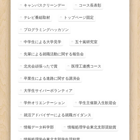
キャンパスクリーンデー
コース長表彰
テレビ番組取材
トップページ固定
プログラミングハッカソン
中学生による大学見学
五十嵐研究室
先輩による就職活動に関する報告会
北光会頑張ったで賞
医理工連携コース
卒業生による進路に関する講演会
大学生サイバーボランティア
学外オリエンテーション
学生主催新入生歓迎会
就活アドバイザーによる就職ガイダンス
情報データ科学部
情報処理学会東北支部奨励賞
情報処理学会東北支部学生奨励賞