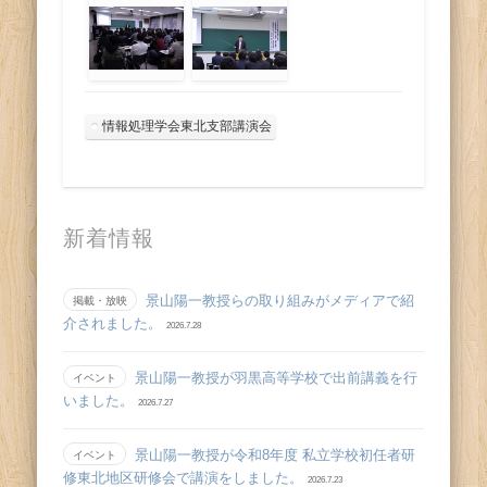
情報処理学会東北支部講演会
新着情報
景山陽一教授らの取り組みがメディアで紹
掲載・放映
介されました。
2026.7.28
景山陽一教授が羽黒高等学校で出前講義を行
イベント
いました。
2026.7.27
景山陽一教授が令和8年度 私立学校初任者研
イベント
修東北地区研修会で講演をしました。
2026.7.23