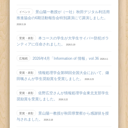
景山陽一教授が（一社）秋田デジタル利活用
イベント
推進協会の6期活動報告会特別講演にて講演しました。
2026.5.19
本コースの学生が大学生サイバー防犯ボラ
受賞・表彰
ンティアに任命されました。
2026.5.19
2026年4月「Information of 情報」vol.36
広報紙
2026.4.1
情報処理学会第88回全国大会において、鎌
受賞・表彰
田颯さんが学生奨励賞を受賞しました。
2026.3.23
佐野広空さんが情報処理学会東北支部学生
受賞・表彰
奨励賞を受賞しました。
2026.3.22
景山陽一教授が秋田県警察から感謝状を授
受賞・表彰
与されました。
2026.3.18