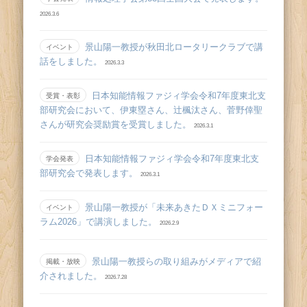
2026.3.6
景山陽一教授が秋田北ロータリークラブで講
イベント
話をしました。
2026.3.3
日本知能情報ファジィ学会令和7年度東北支
受賞・表彰
部研究会において、伊東塁さん、辻󠄀楓汰さん、菅野倖聖
さんが研究会奨励賞を受賞しました。
2026.3.1
日本知能情報ファジィ学会令和7年度東北支
学会発表
部研究会で発表します。
2026.3.1
景山陽一教授が「未来あきたＤＸミニフォー
イベント
ラム2026」で講演しました。
2026.2.9
景山陽一教授らの取り組みがメディアで紹
掲載・放映
介されました。
2026.7.28