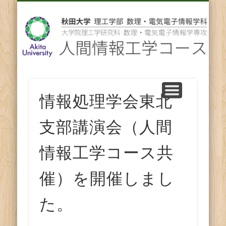
先輩からのメッセージ
卒業後の進路
スタッフ紹介
コース紹介
ENGLISH
ホーム
教育
研究
人
間
情
報
情報処理学会東北
工
支部講演会（人間
学
情報工学コース共
コ
催）を開催しまし
ー
た。