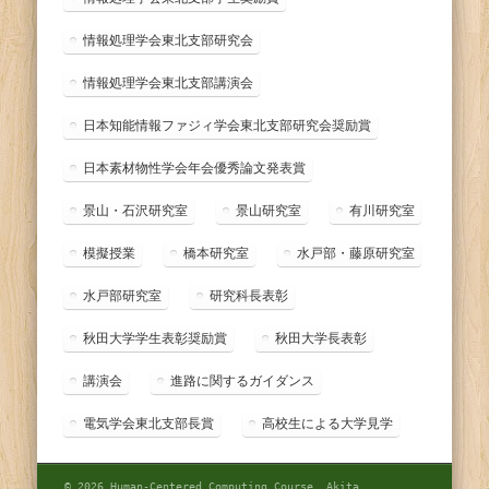
情報処理学会東北支部研究会
情報処理学会東北支部講演会
日本知能情報ファジィ学会東北支部研究会奨励賞
日本素材物性学会年会優秀論文発表賞
景山・石沢研究室
景山研究室
有川研究室
模擬授業
橋本研究室
水戸部・藤原研究室
水戸部研究室
研究科長表彰
秋田大学学生表彰奨励賞
秋田大学長表彰
講演会
進路に関するガイダンス
電気学会東北支部長賞
高校生による大学見学
© 2026 Human-Centered Computing Course, Akita