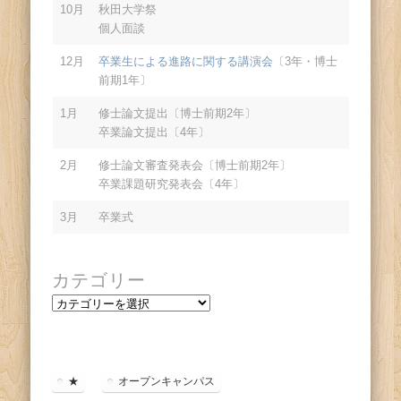
10月
秋田大学祭
個人面談
12月
卒業生による進路に関する講演会
〔3年・博士
前期1年〕
1月
修士論文提出〔博士前期2年〕
卒業論文提出〔4年〕
2月
修士論文審査発表会〔博士前期2年〕
卒業課題研究発表会〔4年〕
3月
卒業式
カテゴリー
カ
テ
ゴ
リ
ー
★
オープンキャンパス