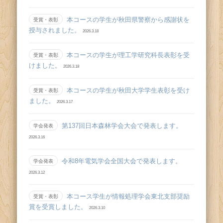
本コースの学生が秋田県警察から感謝状を
受賞・表彰
授与されました。
2026.3.18
本コースの学生が理工学研究科長表彰を受
受賞・表彰
けました。
2026.3.18
本コースの学生が秋田大学学生表彰を受け
受賞・表彰
ました。
2026.3.17
第137回日本森林学会大会で発表します。
学会発表
2026.3.16
令和8年電気学会全国大会で発表します。
学会発表
2026.3.12
本コース学生が情報処理学会東北支部奨励
受賞・表彰
賞を受賞しました。
2026.3.10