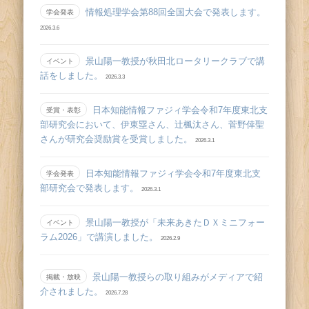
情報処理学会第88回全国大会で発表します。
学会発表
2026.3.6
景山陽一教授が秋田北ロータリークラブで講
イベント
話をしました。
2026.3.3
日本知能情報ファジィ学会令和7年度東北支
受賞・表彰
部研究会において、伊東塁さん、辻󠄀楓汰さん、菅野倖聖
さんが研究会奨励賞を受賞しました。
2026.3.1
日本知能情報ファジィ学会令和7年度東北支
学会発表
部研究会で発表します。
2026.3.1
景山陽一教授が「未来あきたＤＸミニフォー
イベント
ラム2026」で講演しました。
2026.2.9
景山陽一教授らの取り組みがメディアで紹
掲載・放映
介されました。
2026.7.28