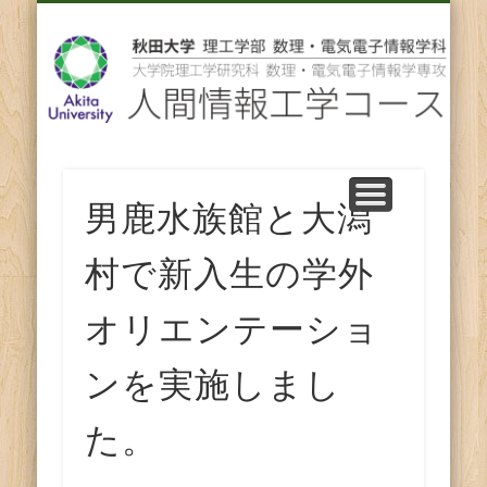
先輩からのメッセージ
卒業後の進路
スタッフ紹介
コース紹介
ENGLISH
ホーム
教育
研究
人
間
情
報
男鹿水族館と大潟
工
村で新入生の学外
学
オリエンテーショ
コ
ンを実施しまし
ー
た。