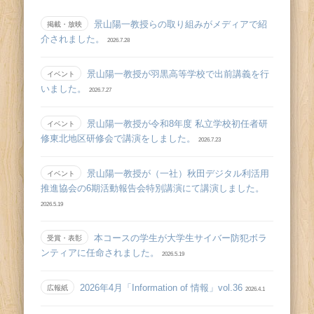
景山陽一教授らの取り組みがメディアで紹
掲載・放映
介されました。
2026.7.28
景山陽一教授が羽黒高等学校で出前講義を行
イベント
いました。
2026.7.27
景山陽一教授が令和8年度 私立学校初任者研
イベント
修東北地区研修会で講演をしました。
2026.7.23
景山陽一教授が（一社）秋田デジタル利活用
イベント
推進協会の6期活動報告会特別講演にて講演しました。
2026.5.19
本コースの学生が大学生サイバー防犯ボラ
受賞・表彰
ンティアに任命されました。
2026.5.19
2026年4月「Information of 情報」vol.36
広報紙
2026.4.1