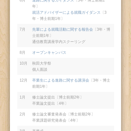
6月
進路に関するガイダンス
〔3年・博士前期1
年〕
就活アドバイザーによる就職ガイダンス
〔3
年・博士前期1年〕
7月
先輩による就職活動に関する報告会
〔3年・博
士前期1年〕
通信教育講座学内スクーリング
8月
オープンキャンパス
10月
秋田大学祭
個人面談
12月
卒業生による進路に関する講演会
〔3年・博士
前期1年〕
1月
修士論文提出〔博士前期2年〕
卒業論文提出〔4年〕
2月
修士論文審査発表会〔博士前期2年〕
卒業課題研究発表会〔4年〕