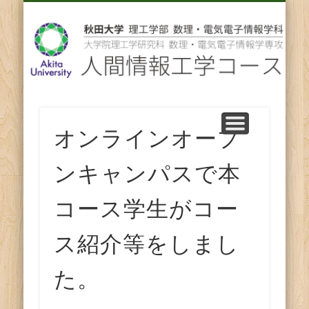
先輩からのメッセージ
卒業後の進路
スタッフ紹介
コース紹介
ENGLISH
ホーム
教育
研究
人
間
情
報
オンラインオープ
工
ンキャンパスで本
学
コース学生がコー
コ
ス紹介等をしまし
ー
た。