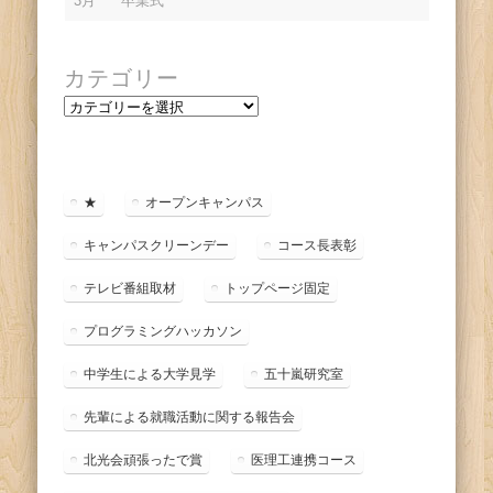
3月
卒業式
カテゴリー
カ
テ
ゴ
リ
ー
★
オープンキャンパス
キャンパスクリーンデー
コース長表彰
テレビ番組取材
トップページ固定
プログラミングハッカソン
中学生による大学見学
五十嵐研究室
先輩による就職活動に関する報告会
北光会頑張ったで賞
医理工連携コース