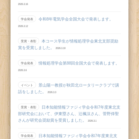
2026.3.16
令和8年電気学会全国大会で発表します。
学会発表
2026.3.12
本コース学生が情報処理学会東北支部奨励
受賞・表彰
賞を受賞しました。
2026.3.10
情報処理学会第88回全国大会で発表します。
学会発表
2026.3.6
景山陽一教授が秋田北ロータリークラブで講
イベント
話をしました。
2026.3.3
日本知能情報ファジィ学会令和7年度東北支
受賞・表彰
部研究会において、伊東塁さん、辻󠄀楓汰さん、菅野倖聖
さんが研究会奨励賞を受賞しました。
2026.3.1
日本知能情報ファジィ学会令和7年度東北支
学会発表