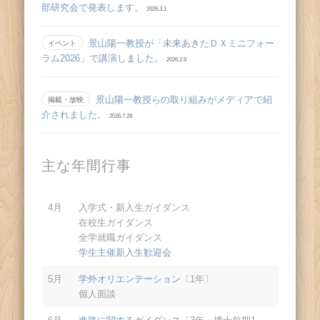
部研究会で発表します。
2026.3.1
景山陽一教授が「未来あきたＤＸミニフォー
イベント
ラム2026」で講演しました。
2026.2.9
景山陽一教授らの取り組みがメディアで紹
掲載・放映
介されました。
2026.7.28
主な年間行事
4月
入学式・新入生ガイダンス
在校生ガイダンス
全学就職ガイダンス
学生主催新入生歓迎会
5月
学外オリエンテーション
〔1年〕
個人面談