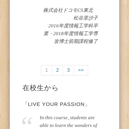
株式会社ドコモCS東北
松谷里沙子
2016年度情報工学科卒
業・2018年度情報工学専
攻博士前期課程修了
1
2
3
>>
在校生から
「LIVE YOUR PASSION」
In this course, students are
able to learn the wonders of