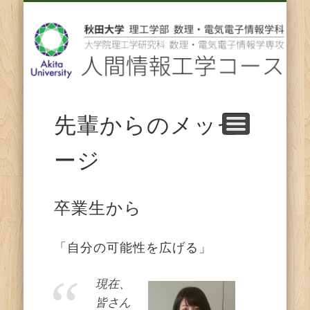
先輩からのメッセージ
卒業後の進路
スタッフ紹介
コース紹介
ENGLISH
ホーム
教育
研究
人
間
情
先輩からのメッセ
報
ージ
工
学
卒業生から
コ
「自分の可能性を広げる」
ー
現在、
皆さん