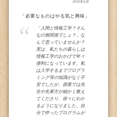
2018年4月
「必要なものはやる気と興味」
「人間と情報工学？そん
なの無関係でしょ？」な
んて思っていませんか？
実は、私たちの暮らしは
情報工学のおかげで年々
便利になっています。私
は入学するまでプログラ
ミング等の知識がなく不
安でしたが、授業では先
生や先輩方が細かく教え
てくださり、徐々にわか
るようになりました。自
分で作ったプログラムが