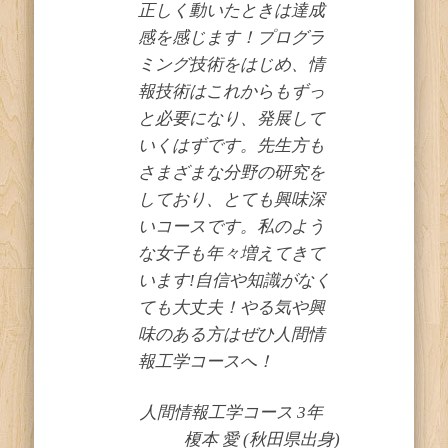
正しく動いたときは達成
感を感じます！プログラ
ミング技術をはじめ、情
報技術はこれからもずっ
と必要になり、発展して
いくはずです。先生方も
さまざまな分野の研究を
しており、とても興味深
いコースです。私のよう
な女子も年々増えてきて
います!自信や知識がなく
ても大丈夫！やる気や興
味のある方はぜひ人間情
報工学コースへ！
人間情報工学コース 3年
榎本 愛 (秋田県出身)