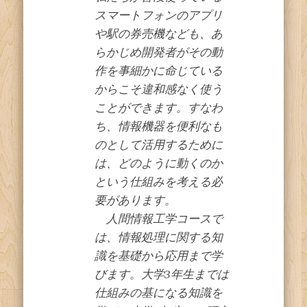
スマートフォンのアプリ
や駅の券売機なども、あ
らかじめ開発者がその動
作を事細かに命じている
からこそ違和感なく使う
ことができます。すなわ
ち、情報機器を便利なも
のとして活用するために
は、どのように動くのか
という仕組みを考える必
要があります。
人間情報工学コースで
は、情報処理に関する知
識を基礎から応用まで学
びます。大学3年生までは
仕組みの基になる知識を