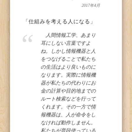
2017年4月
「仕組みを考える人になる」
人間情報工学、あまり
耳にしない言葉ですよ
ね。しかし情報機器と人
をつなげることで私たち
の生活はより良いものに
なります。実際に情報機
器が私たちの代わりにお
金の計算や目的地までの
ルート検索などを行って
くれます。その一方で情
報機器は、人が命令をし
なければ動作しません。
私たちが普段使っている