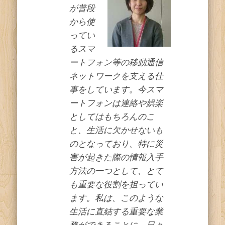
ス
が普段
から使
ってい
るスマ
ートフォン等の移動通信
ネットワークを支える仕
事をしています。今スマ
ートフォンは連絡や娯楽
としてはもちろんのこ
と、生活に欠かせないも
のとなっており、特に災
害が起きた際の情報入手
方法の一つとして、とて
も重要な役割を担ってい
ます。私は、このような
生活に直結する重要な業