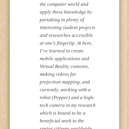
the computer world and
apply these knowledge by
partaking in plenty of
interesting student projects
and researches accessible
at one’s fingertip. At here,
I’ve learned to create
mobile applications and
Virtual Reality contents,
making videos for
projection mapping, and
currently, working with a
robot (Pepper) and a high-
tech camera in my research
which is bound to be a
beneficial work to the
senior citizens worldwide.