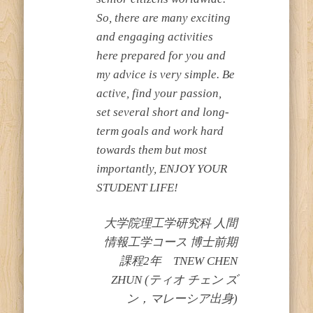
So, there are many exciting
and engaging activities
here prepared for you and
my advice is very simple. Be
active, find your passion,
set several short and long-
term goals and work hard
towards them but most
importantly, ENJOY YOUR
STUDENT LIFE!
大学院理工学研究科 人間
情報工学コース 博士前期
課程2年 TNEW CHEN
ZHUN (ティオ チェン ズ
ン，マレーシア出身)