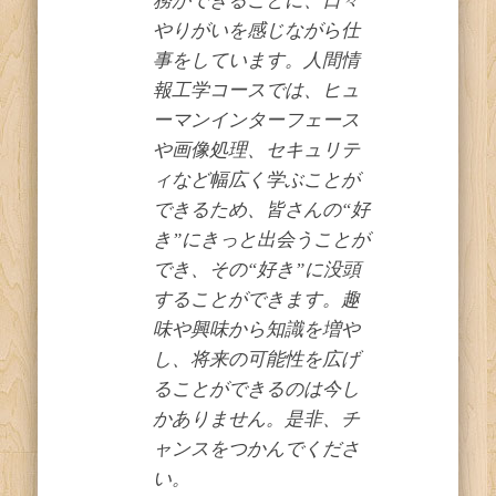
務ができることに、日々
やりがいを感じながら仕
事をしています。人間情
報工学コースでは、ヒュ
ーマンインターフェース
や画像処理、セキュリテ
ィなど幅広く学ぶことが
できるため、皆さんの“好
き”にきっと出会うことが
でき、その“好き”に没頭
することができます。趣
味や興味から知識を増や
し、将来の可能性を広げ
ることができるのは今し
かありません。是非、チ
ャンスをつかんでくださ
い。