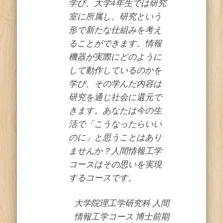
学び、大学4年生では研究
室に所属し、研究という
形で新たな仕組みを考え
ることができます。情報
機器が実際にどのように
して動作しているのかを
学び、その学んだ内容は
研究を通じ社会に還元で
きます。あなたは今の生
活で「こうなったらいい
のに」と思うことはあり
ませんか？人間情報工学
コースはその思いを実現
するコースです。
大学院理工学研究科 人間
情報工学コース 博士前期