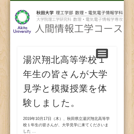
先輩からのメッセージ
卒業後の進路
スタッフ紹介
コース紹介
ENGLISH
ホーム
教育
研究
人
間
情
報
湯沢翔北高等学校１
年生の皆さんが大学
工
見学と模擬授業を体
学
験しました。
コ
ー
2019年10月17日（木）、秋田県立湯沢翔北高等学
校１年生の皆さんが、大学見学に来てくださいま
した …