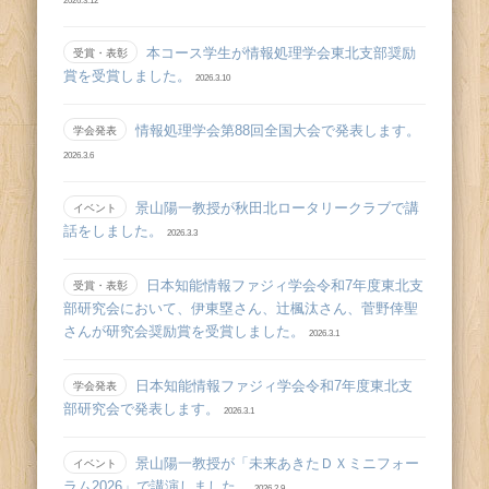
2026.3.12
本コース学生が情報処理学会東北支部奨励
受賞・表彰
賞を受賞しました。
2026.3.10
情報処理学会第88回全国大会で発表します。
学会発表
2026.3.6
景山陽一教授が秋田北ロータリークラブで講
イベント
話をしました。
2026.3.3
日本知能情報ファジィ学会令和7年度東北支
受賞・表彰
部研究会において、伊東塁さん、辻󠄀楓汰さん、菅野倖聖
さんが研究会奨励賞を受賞しました。
2026.3.1
日本知能情報ファジィ学会令和7年度東北支
学会発表
部研究会で発表します。
2026.3.1
景山陽一教授が「未来あきたＤＸミニフォー
イベント
ラム2026」で講演しました。
2026.2.9