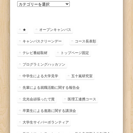
カ
テ
ゴ
リ
ー
★
オープンキャンパス
キャンパスクリーンデー
コース長表彰
テレビ番組取材
トップページ固定
プログラミングハッカソン
中学生による大学見学
五十嵐研究室
先輩による就職活動に関する報告会
北光会頑張ったで賞
医理工連携コース
卒業生による進路に関する講演会
大学生サイバーボランティア