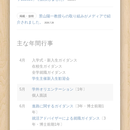
景山陽一教授らの取り組みがメディアで紹
掲載・放映
介されました。
2026.7.28
主な年間行事
4月
入学式・新入生ガイダンス
在校生ガイダンス
全学就職ガイダンス
学生主催新入生歓迎会
5月
学外オリエンテーション
〔1年〕
個人面談
6月
進路に関するガイダンス
〔3年・博士前期1
年〕
就活アドバイザーによる就職ガイダンス
〔3
年・博士前期1年〕