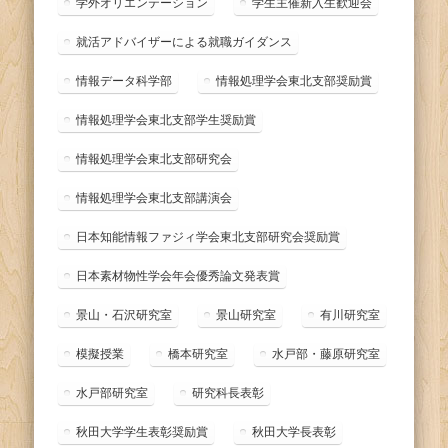
学外オリエンテーション
学生主催新入生歓迎会
就活アドバイザーによる就職ガイダンス
情報データ科学部
情報処理学会東北支部奨励賞
情報処理学会東北支部学生奨励賞
情報処理学会東北支部研究会
情報処理学会東北支部講演会
日本知能情報ファジィ学会東北支部研究会奨励賞
日本素材物性学会年会優秀論文発表賞
景山・石沢研究室
景山研究室
有川研究室
模擬授業
橋本研究室
水戸部・藤原研究室
水戸部研究室
研究科長表彰
秋田大学学生表彰奨励賞
秋田大学長表彰