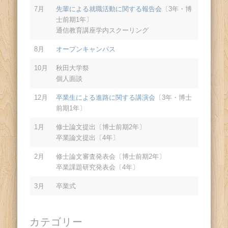
7月
先輩による就職活動に関する報告会
〔3年・博
士前期1年〕
通信教育講座学内スクーリング
8月
オープンキャンパス
10月
秋田大学祭
個人面談
12月
卒業生による進路に関する講演会
〔3年・博士
前期1年〕
1月
修士論文提出〔博士前期2年〕
卒業論文提出〔4年〕
2月
修士論文審査発表会〔博士前期2年〕
卒業課題研究発表会〔4年〕
3月
卒業式
カテゴリー