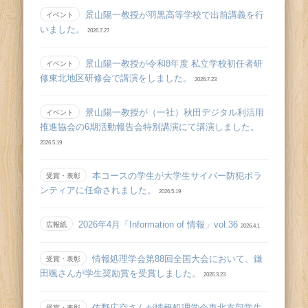
景山陽一教授が羽黒高等学校で出前講義を行
イベント
いました。
2026.7.27
景山陽一教授が令和8年度 私立学校初任者研
イベント
修東北地区研修会で講演をしました。
2026.7.23
景山陽一教授が（一社）秋田デジタル利活用
イベント
推進協会の6期活動報告会特別講演にて講演しました。
2026.5.19
本コースの学生が大学生サイバー防犯ボラ
受賞・表彰
ンティアに任命されました。
2026.5.19
2026年4月「Information of 情報」vol.36
広報紙
2026.4.1
情報処理学会第88回全国大会において、鎌
受賞・表彰
田颯さんが学生奨励賞を受賞しました。
2026.3.23
佐野広空さんが情報処理学会東北支部学生
受賞・表彰