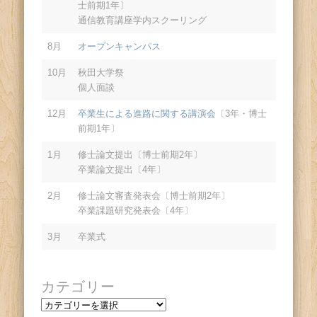
士前期1年〕
通信教育講座学内スクーリング
8月
オープンキャンパス
10月
秋田大学祭
個人面談
12月
卒業生による進路に関する講演会
〔3年・博士
前期1年〕
1月
修士論文提出〔博士前期2年〕
卒業論文提出〔4年〕
2月
修士論文審査発表会〔博士前期2年〕
卒業課題研究発表会〔4年〕
3月
卒業式
カテゴリー
カ