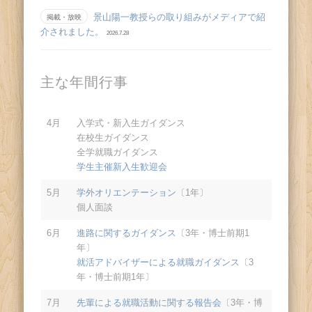
景山陽一教授らの取り組みがメディアで紹
掲載・放映
介されました。
2026.7.28
主な年間行事
4月
入学式・新入生ガイダンス
在校生ガイダンス
全学就職ガイダンス
学生主催新入生歓迎会
5月
学外オリエンテーション
〔1年〕
個人面談
6月
進路に関するガイダンス
〔3年・博士前期1
年〕
就活アドバイザーによる就職ガイダンス
〔3
年・博士前期1年〕
7月
先輩による就職活動に関する報告会
〔3年・博