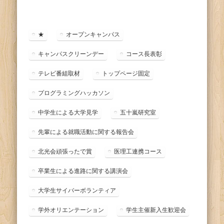
テ
ゴ
リ
ー
★
オープンキャンパス
キャンパスクリーンデー
コース長表彰
テレビ番組取材
トップページ固定
プログラミングハッカソン
中学生による大学見学
五十嵐研究室
先輩による就職活動に関する報告会
北光会頑張ったで賞
医理工連携コース
卒業生による進路に関する講演会
大学生サイバーボランティア
学外オリエンテーション
学生主催新入生歓迎会