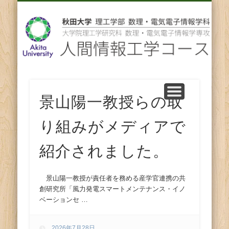
先輩からのメッセージ
卒業後の進路
スタッフ紹介
コース紹介
ENGLISH
ホーム
教育
研究
人
間
情
報
景山陽一教授らの取
り組みがメディアで
工
紹介されました。
学
コ
景山陽一教授が責任者を務める産学官連携の共
創研究所「風力発電スマートメンテナンス・イノ
ベーションセ …
ー
2026年7月28日