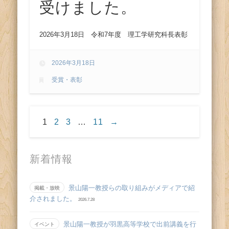
受けました。
2026年3月18日 令和7年度 理工学研究科長表彰
2026年3月18日
受賞・表彰
1
2
3
…
11
→
新着情報
景山陽一教授らの取り組みがメディアで紹
掲載・放映
介されました。
2026.7.28
景山陽一教授が羽黒高等学校で出前講義を行
イベント