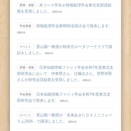
本コース学生が情報処理学会東北支部奨励
受賞・表彰
賞を受賞しました。
2026.3.10
情報処理学会第88回全国大会で発表します。
学会発表
2026.3.6
景山陽一教授が秋田北ロータリークラブで講
イベント
話をしました。
2026.3.3
日本知能情報ファジィ学会令和7年度東北支
受賞・表彰
部研究会において、伊東塁さん、辻󠄀楓汰さん、菅野倖聖
さんが研究会奨励賞を受賞しました。
2026.3.1
日本知能情報ファジィ学会令和7年度東北支
学会発表
部研究会で発表します。
2026.3.1
景山陽一教授が「未来あきたＤＸミニフォー
イベント
ラム2026」で講演しました。
2026.2.9