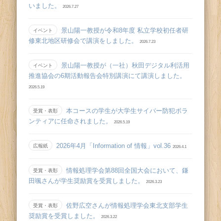
いました。
2026.7.27
景山陽一教授が令和8年度 私立学校初任者研
イベント
修東北地区研修会で講演をしました。
2026.7.23
景山陽一教授が（一社）秋田デジタル利活用
イベント
推進協会の6期活動報告会特別講演にて講演しました。
2026.5.19
本コースの学生が大学生サイバー防犯ボラ
受賞・表彰
ンティアに任命されました。
2026.5.19
2026年4月「Information of 情報」vol.36
広報紙
2026.4.1
情報処理学会第88回全国大会において、鎌
受賞・表彰
田颯さんが学生奨励賞を受賞しました。
2026.3.23
佐野広空さんが情報処理学会東北支部学生
受賞・表彰
奨励賞を受賞しました。
2026.3.22