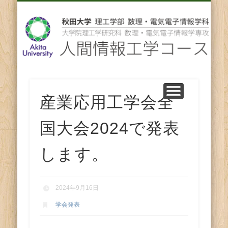
先輩からのメッセージ
卒業後の進路
スタッフ紹介
コース紹介
ENGLISH
ホーム
教育
研究
人
間
情
報
産業応用工学会全
工
国大会2024で発表
学
します。
コ
2024年9月16日
ー
学会発表