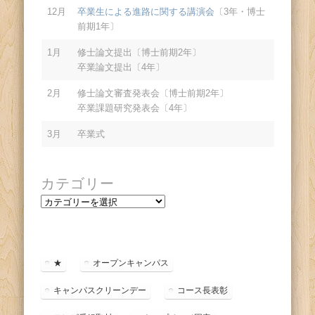
12月
卒業生による進路に関する講演会
〔3年・博士
前期1年〕
1月
修士論文提出〔博士前期2年〕
卒業論文提出〔4年〕
2月
修士論文審査発表会〔博士前期2年〕
卒業課題研究発表会〔4年〕
3月
卒業式
カテゴリー
カ
テ
ゴ
リ
ー
★
オープンキャンパス
キャンパスクリーンデー
コース長表彰