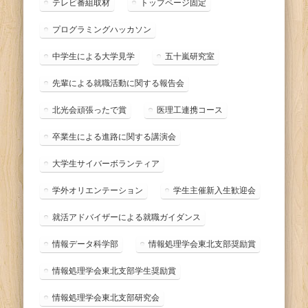
テレビ番組取材
トップページ固定
プログラミングハッカソン
中学生による大学見学
五十嵐研究室
先輩による就職活動に関する報告会
北光会頑張ったで賞
医理工連携コース
卒業生による進路に関する講演会
大学生サイバーボランティア
学外オリエンテーション
学生主催新入生歓迎会
就活アドバイザーによる就職ガイダンス
情報データ科学部
情報処理学会東北支部奨励賞
情報処理学会東北支部学生奨励賞
情報処理学会東北支部研究会