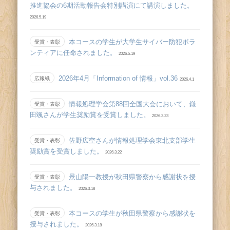
推進協会の6期活動報告会特別講演にて講演しました。
2026.5.19
本コースの学生が大学生サイバー防犯ボラ
受賞・表彰
ンティアに任命されました。
2026.5.19
2026年4月「Information of 情報」vol.36
広報紙
2026.4.1
情報処理学会第88回全国大会において、鎌
受賞・表彰
田颯さんが学生奨励賞を受賞しました。
2026.3.23
佐野広空さんが情報処理学会東北支部学生
受賞・表彰
奨励賞を受賞しました。
2026.3.22
景山陽一教授が秋田県警察から感謝状を授
受賞・表彰
与されました。
2026.3.18
本コースの学生が秋田県警察から感謝状を
受賞・表彰
授与されました。
2026.3.18