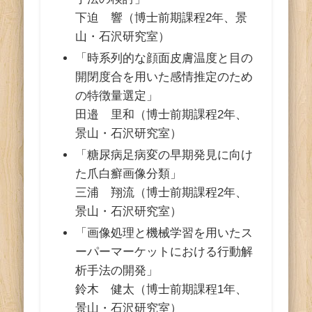
下迫 響（博士前期課程2年、景
山・石沢研究室）
「時系列的な顔面皮膚温度と目の
開閉度合を用いた感情推定のため
の特徴量選定」
田邉 里和（博士前期課程2年、
景山・石沢研究室）
「糖尿病足病変の早期発見に向け
た爪白癬画像分類」
三浦 翔流（博士前期課程2年、
景山・石沢研究室）
「画像処理と機械学習を用いたス
ーパーマーケットにおける行動解
析手法の開発」
鈴木 健太（博士前期課程1年、
景山・石沢研究室）