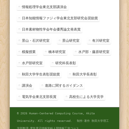
情報処理学会東北支部講演会
日本知能情報ファジィ学会東北支部研究会奨励賞
日本素材物性学会年会優秀論文発表賞
景山・石沢研究室
景山研究室
有川研究室
模擬授業
橋本研究室
水戸部・藤原研究室
水戸部研究室
研究科長表彰
秋田大学学生表彰奨励賞
秋田大学長表彰
講演会
進路に関するガイダンス
電気学会東北支部長賞
高校生による大学見学
© 2026 Human-Centered Computing Course, Akita
University. All rights reserved. 制作･著作 秋田大学理工
学部数理･電気電子情報学科人間情報工学コース