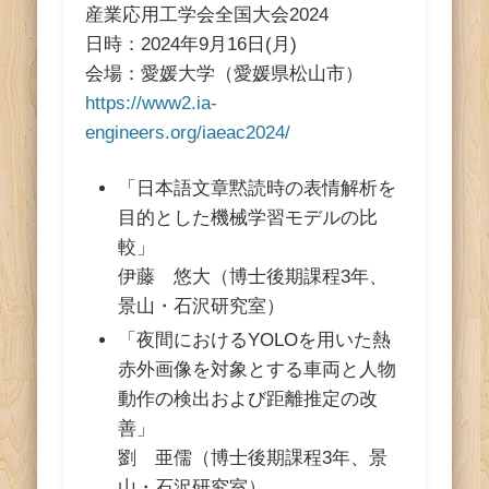
ス
産業応用工学会全国大会2024
日時：2024年9月16日(月)
会場：愛媛大学（愛媛県松山市）
https://www2.ia-
engineers.org/iaeac2024/
「日本語文章黙読時の表情解析を
目的とした機械学習モデルの比
較」
伊藤 悠大（博士後期課程3年、
景山・石沢研究室）
「夜間におけるYOLOを用いた熱
赤外画像を対象とする車両と人物
動作の検出および距離推定の改
善」
劉 亜儒（博士後期課程3年、景
山・石沢研究室）