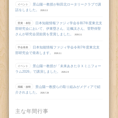
景山陽一教授が秋田北ロータリークラブで講
イベント
話をしました。
2026.3.3
日本知能情報ファジィ学会令和7年度東北支
受賞・表彰
部研究会において、伊東塁さん、辻󠄀楓汰さん、菅野倖聖
さんが研究会奨励賞を受賞しました。
2026.3.1
日本知能情報ファジィ学会令和7年度東北支
学会発表
部研究会で発表します。
2026.3.1
景山陽一教授が「未来あきたＤＸミニフォー
イベント
ラム2026」で講演しました。
2026.2.9
景山陽一教授らの取り組みがメディアで紹
掲載・放映
介されました。
2026.7.28
主な年間行事