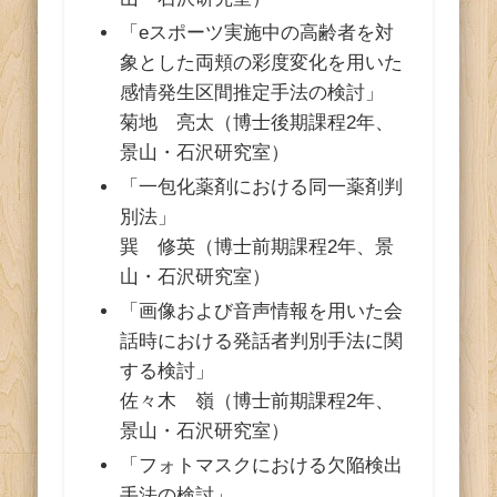
「eスポーツ実施中の高齢者を対
象とした両頬の彩度変化を用いた
感情発生区間推定手法の検討」
菊地 亮太（博士後期課程2年、
景山・石沢研究室）
「一包化薬剤における同一薬剤判
別法」
巽 修英（博士前期課程2年、景
山・石沢研究室）
「画像および音声情報を用いた会
話時における発話者判別手法に関
する検討」
佐々木 嶺（博士前期課程2年、
景山・石沢研究室）
「フォトマスクにおける欠陥検出
手法の検討」