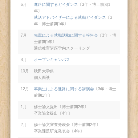
6月
進路に関するガイダンス
〔3年・博士前期1
年〕
就活アドバイザーによる就職ガイダンス
〔3
年・博士前期1年〕
7月
先輩による就職活動に関する報告会
〔3年・博
士前期1年〕
通信教育講座学内スクーリング
8月
オープンキャンパス
10月
秋田大学祭
個人面談
12月
卒業生による進路に関する講演会
〔3年・博士
前期1年〕
1月
修士論文提出〔博士前期2年〕
卒業論文提出〔4年〕
2月
修士論文審査発表会〔博士前期2年〕
卒業課題研究発表会〔4年〕