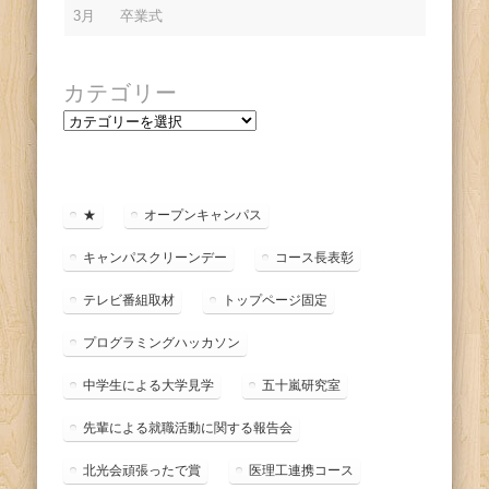
3月
卒業式
カテゴリー
カ
テ
ゴ
リ
ー
★
オープンキャンパス
キャンパスクリーンデー
コース長表彰
テレビ番組取材
トップページ固定
プログラミングハッカソン
中学生による大学見学
五十嵐研究室
先輩による就職活動に関する報告会
北光会頑張ったで賞
医理工連携コース