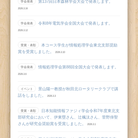
第137回日本森林学会大会で発表します。
学会発表
2026.3.16
令和8年電気学会全国大会で発表します。
学会発表
2026.3.12
本コース学生が情報処理学会東北支部奨励
受賞・表彰
賞を受賞しました。
2026.3.10
情報処理学会第88回全国大会で発表します。
学会発表
2026.3.6
景山陽一教授が秋田北ロータリークラブで講
イベント
話をしました。
2026.3.3
日本知能情報ファジィ学会令和7年度東北支
受賞・表彰
部研究会において、伊東塁さん、辻󠄀楓汰さん、菅野倖聖
さんが研究会奨励賞を受賞しました。
2026.3.1