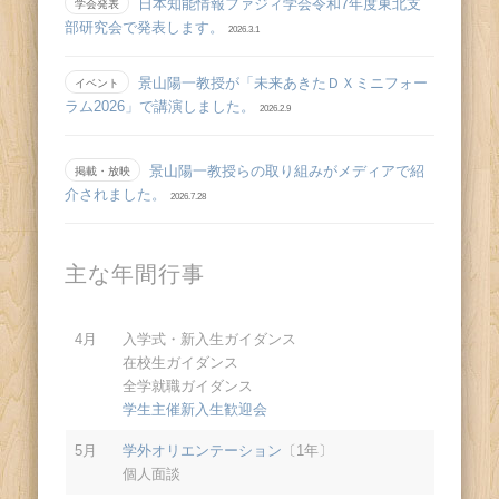
日本知能情報ファジィ学会令和7年度東北支
学会発表
部研究会で発表します。
2026.3.1
景山陽一教授が「未来あきたＤＸミニフォー
イベント
ラム2026」で講演しました。
2026.2.9
景山陽一教授らの取り組みがメディアで紹
掲載・放映
介されました。
2026.7.28
主な年間行事
4月
入学式・新入生ガイダンス
在校生ガイダンス
全学就職ガイダンス
学生主催新入生歓迎会
5月
学外オリエンテーション
〔1年〕
個人面談