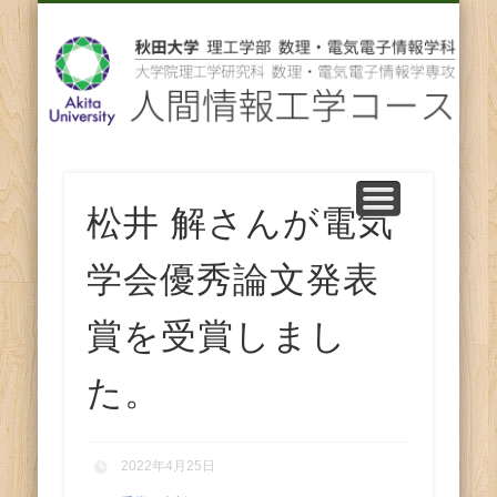
先輩からのメッセージ
卒業後の進路
スタッフ紹介
コース紹介
ENGLISH
ホーム
教育
研究
人
間
情
報
松井 解さんが電気
工
学会優秀論文発表
学
賞を受賞しまし
コ
た。
ー
2022年4月25日