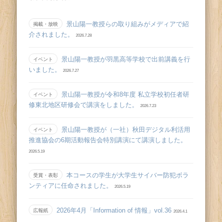
景山陽一教授らの取り組みがメディアで紹
掲載・放映
介されました。
2026.7.28
景山陽一教授が羽黒高等学校で出前講義を行
イベント
いました。
2026.7.27
景山陽一教授が令和8年度 私立学校初任者研
イベント
修東北地区研修会で講演をしました。
2026.7.23
景山陽一教授が（一社）秋田デジタル利活用
イベント
推進協会の6期活動報告会特別講演にて講演しました。
2026.5.19
本コースの学生が大学生サイバー防犯ボラ
受賞・表彰
ンティアに任命されました。
2026.5.19
2026年4月「Information of 情報」vol.36
広報紙
2026.4.1