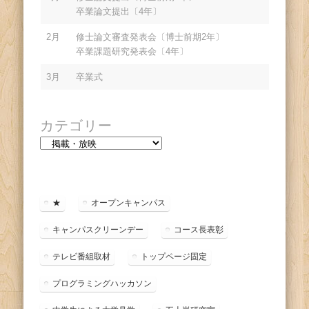
卒業論文提出〔4年〕
2月
修士論文審査発表会〔博士前期2年〕
卒業課題研究発表会〔4年〕
3月
卒業式
カテゴリー
カ
テ
ゴ
リ
ー
★
オープンキャンパス
キャンパスクリーンデー
コース長表彰
テレビ番組取材
トップページ固定
プログラミングハッカソン