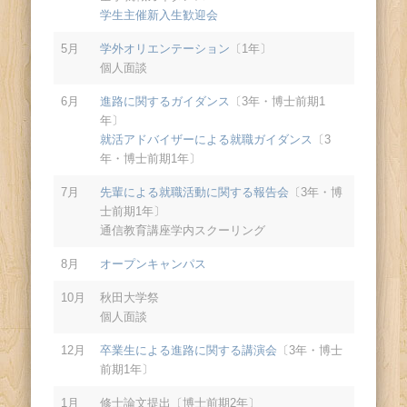
学生主催新入生歓迎会
5月
学外オリエンテーション
〔1年〕
個人面談
6月
進路に関するガイダンス
〔3年・博士前期1
年〕
就活アドバイザーによる就職ガイダンス
〔3
年・博士前期1年〕
7月
先輩による就職活動に関する報告会
〔3年・博
士前期1年〕
通信教育講座学内スクーリング
8月
オープンキャンパス
10月
秋田大学祭
個人面談
12月
卒業生による進路に関する講演会
〔3年・博士
前期1年〕
1月
修士論文提出〔博士前期2年〕