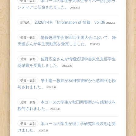
本コースの学生が大学生サイバー防犯ボラ
受賞・表彰
ンティアに任命されました。
2026.5.19
2026年4月「Information of 情報」vol.36
広報紙
2026.4.1
情報処理学会第88回全国大会において、鎌
受賞・表彰
田颯さんが学生奨励賞を受賞しました。
2026.3.23
佐野広空さんが情報処理学会東北支部学生
受賞・表彰
奨励賞を受賞しました。
2026.3.22
景山陽一教授が秋田県警察から感謝状を授
受賞・表彰
与されました。
2026.3.18
本コースの学生が秋田県警察から感謝状を
受賞・表彰
授与されました。
2026.3.18
本コースの学生が理工学研究科長表彰を受
受賞・表彰
けました。
2026.3.18