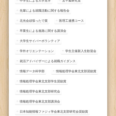
中学生による大学見学
五十嵐研究室
先輩による就職活動に関する報告会
北光会頑張ったで賞
医理工連携コース
卒業生による進路に関する講演会
大学生サイバーボランティア
学外オリエンテーション
学生主催新入生歓迎会
就活アドバイザーによる就職ガイダンス
情報データ科学部
情報処理学会東北支部奨励賞
情報処理学会東北支部学生奨励賞
情報処理学会東北支部研究会
情報処理学会東北支部講演会
日本知能情報ファジィ学会東北支部研究会奨励賞