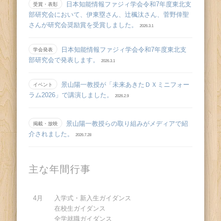
日本知能情報ファジィ学会令和7年度東北支
受賞・表彰
部研究会において、伊東塁さん、辻󠄀楓汰さん、菅野倖聖
さんが研究会奨励賞を受賞しました。
2026.3.1
日本知能情報ファジィ学会令和7年度東北支
学会発表
部研究会で発表します。
2026.3.1
景山陽一教授が「未来あきたＤＸミニフォー
イベント
ラム2026」で講演しました。
2026.2.9
景山陽一教授らの取り組みがメディアで紹
掲載・放映
介されました。
2026.7.28
主な年間行事
4月
入学式・新入生ガイダンス
在校生ガイダンス
全学就職ガイダンス