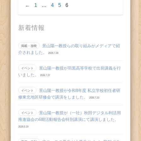
←
1
…
4
5
6
新着情報
景山陽一教授らの取り組みがメディアで紹
掲載・放映
介されました。
2026.7.28
景山陽一教授が羽黒高等学校で出前講義を行
イベント
いました。
2026.7.27
景山陽一教授が令和8年度 私立学校初任者研
イベント
修東北地区研修会で講演をしました。
2026.7.23
景山陽一教授が（一社）秋田デジタル利活用
イベント
推進協会の6期活動報告会特別講演にて講演しました。
2026.5.19