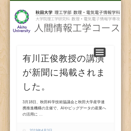
先輩からのメッセージ
卒業後の進路
スタッフ紹介
コース紹介
ENGLISH
ホーム
教育
研究
人
間
情
報
有川正俊教授の講演
が新聞に掲載されま
工
した。
学
コ
3月18日、秋田科学技術協議会と秋田大学産学連
携推進機構の主催で、AIやビッグデータの産業へ
の活用に …
ー
2019年4月3日